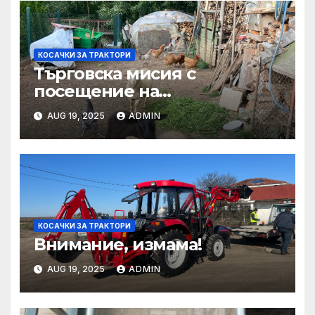
КОСАЧКИ ЗА ТРАКТОРИ
Търговска мисия с
посещение на
Mеждународния търговски
AUG 19, 2025
ADMIN
панаир CosmeticBusiness
2025
КОСАЧКИ ЗА ТРАКТОРИ
Внимание, измама!
AUG 19, 2025
ADMIN