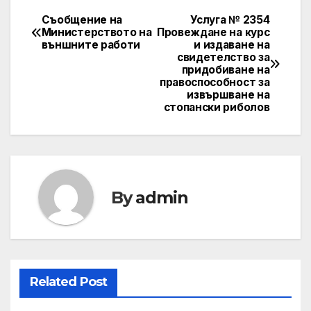
Съобщение на
Услуга № 2354
Post
Mинистерството на
Провеждане на курс
външните работи
и издаване на
navigation
свидетелство за
придобиване на
правоспособност за
извършване на
стопански риболов
By
admin
Related Post