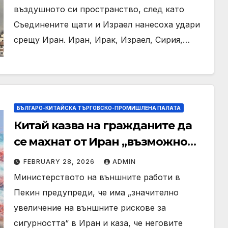
въздушното си пространство, след като
Съединените щати и Израел нанесоха удари
срещу Иран. Иран, Ирак, Израел, Сирия,…
БЪЛГАРО-КИТАЙСКА ТЪРГОВСКО-ПРОМИШЛЕНА ПАЛАТА
Китай казва на гражданите да
се махнат от Иран „възможно
най-скоро“, тъй като страховете
FEBRUARY 28, 2026
ADMIN
от удар на САЩ нарастват
Министерството на външните работи в
Пекин предупреди, че има „значително
увеличение на външните рискове за
сигурността“ в Иран и каза, че неговите