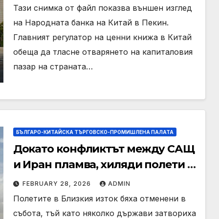
STAR Market и ChiNext
Тази снимка от файл показва външен изглед
на Народната банка на Китай в Пекин.
Главният регулатор на ценни книжа в Китай
обеща да тласне отварянето на капиталовия
пазар на страната…
БЪЛГАРО-КИТАЙСКА ТЪРГОВСКО-ПРОМИШЛЕНА ПАЛАТА
Докато конфликтът между САЩ
и Иран пламва, хиляди полети в
Близкия изток са отменени,
FEBRUARY 28, 2026
ADMIN
въздушното пространство е
Полетите в Близкия изток бяха отменени в
затворено
събота, тъй като няколко държави затвориха