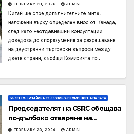
FEBRUARY 28, 2026
ADMIN
Китай ще спре допълнителните мита,
наложени върху определен внос от Канада,
след като неотдавнашни консултации
доведоха до споразумение за разрешаване
на двустранни търговски въпроси между
двете страни, съобщи Комисията по…
БЪЛГАРО-КИТАЙСКА ТЪРГОВСКО-ПРОМИШЛЕНА ПАЛАТА
Председателят на CSRC обещава
по-дълбоко отваряне на
капиталовия пазар, реформи на
FEBRUARY 28, 2026
ADMIN