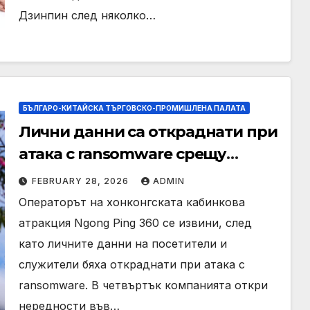
Дзинпин след няколко…
БЪЛГАРО-КИТАЙСКА ТЪРГОВСКО-ПРОМИШЛЕНА ПАЛАТА
Лични данни са откраднати при
атака с ransomware срещу
атракция Ngong Ping 360 в
FEBRUARY 28, 2026
ADMIN
Хонконг
Операторът на хонконгската кабинкова
атракция Ngong Ping 360 се извини, след
като личните данни на посетители и
служители бяха откраднати при атака с
ransomware. В четвъртък компанията откри
нередности във…