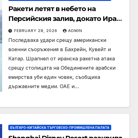
Ракети летят в небето на
Персийския залив, докато Иран
отговаря на атаката на САЩ и
FEBRUARY 28, 2026
ADMIN
Израел
Последваха удари срещу американски
военни съоръжения в Бахрейн, Кувейт и
Катар. Шрапнел от иранска ракетна атака
срещу столицата на Обединените арабски
емирства уби един човек, съобщиха
държавните медии. ОАЕ и…
БЪЛГАРО-КИТАЙСКА ТЪРГОВСКО-ПРОМИШЛЕНА ПАЛАТА