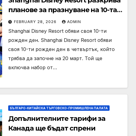
Shanghai Disney Resort разкрива
планове за празнуване на 10-та
годишнина
FEBRUARY 28, 2026
ADMIN
Shanghai Disney Resort обяви своя 10-ти
рожден ден. Shanghai Disney Resort обяви
своя 10-ти рожден ден в четвъртък, който
трябва да започне на 20 март. Той ще
включва набор от…
БЪЛГАРО-КИТАЙСКА ТЪРГОВСКО-ПРОМИШЛЕНА ПАЛАТА
Допълнителните тарифи за
Канада ще бъдат спрени