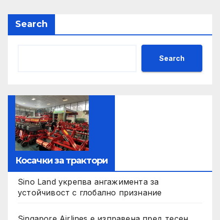
Search
Search
Косачки за трактори
Sino Land укрепва ангажимента за
устойчивост с глобално признание
Singapore Airlines е изправена пред тесен