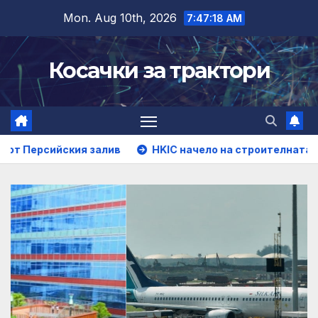
Skip
Mon. Aug 10th, 2026
7:47:20 AM
to
content
Косачки за трактори
HKIC начело на строителната трансформация на Хонк