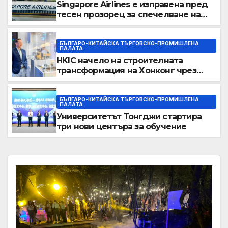
Singapore Airlines е изправена пред
тесен прозорец за спечелване на
пазарен дял от конкурентите си от
Персийския залив
БЪЛГАРО-КИТАЙСКА ТЪРГОВСКО-ПРОМИШЛЕНА
ПАЛАТА
HKIC начело на строителната
трансформация на Хонконг чрез
приемане на AI+
БЪЛГАРО-КИТАЙСКА ТЪРГОВСКО-ПРОМИШЛЕНА
ПАЛАТА
Университетът Тонгджи стартира
три нови центъра за обучение