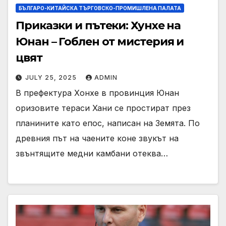
БЪЛГАРО-КИТАЙСКА ТЪРГОВСКО-ПРОМИШЛЕНА ПАЛАТА
Приказки и пътеки: Хунхе на
Юнан – Гоблен от мистерия и
цвят
JULY 25, 2025
ADMIN
В префектура Хонхе в провинция Юнан
оризовите тераси Хани се простират през
планините като епос, написан на Земята. По
древния път на чаените коне звукът на
звънтящите медни камбани отеква…