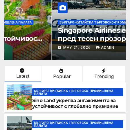
БЪЛГАРО-КИТАЙСКА ТЪРГОВСКО-ПРОМИШЛЕНА ПАЛАТА
Sino Land укрепва
ангажимента за устойчивост
с глобално признание
MAY 21, 2026
ADMIN
Latest
Popular
Trending
БЪЛГАРО-КИТАЙСКА ТЪРГОВСКО-ПРОМИШЛЕНА
ПАЛАТА
Sino Land укрепва ангажимента за
устойчивост с глобално признание
БЪЛГАРО-КИТАЙСКА ТЪРГОВСКО-ПРОМИШЛЕНА
ПАЛАТА