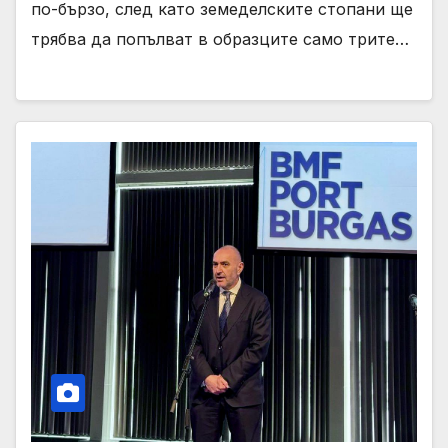
по-бързо, след като земеделските стопани ще
трябва да попълват в образците само трите…