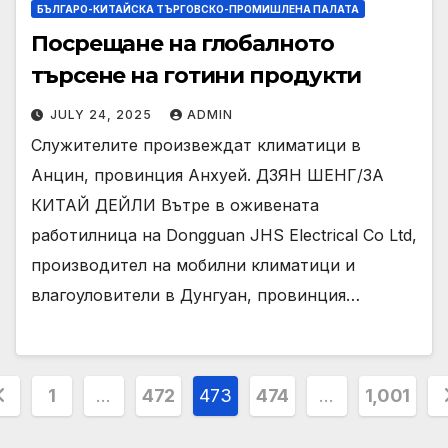
БЪЛГАРО-КИТАЙСКА ТЪРГОВСКО-ПРОМИШЛЕНА ПАЛАТА
Посрещане на глобалното
търсене на готини продукти
JULY 24, 2025
ADMIN
Служителите произвеждат климатици в
Анцин, провинция Анхуей. ДЗЯН ШЕНГ/ЗА
КИТАЙ ДЕЙЛИ Вътре в оживената
работилница на Dongguan JHS Electrical Co Ltd,
производител на мобилни климатици и
влагоуловители в Дунгуан, провинция…
osts
1
…
472
473
474
…
1,001
agination