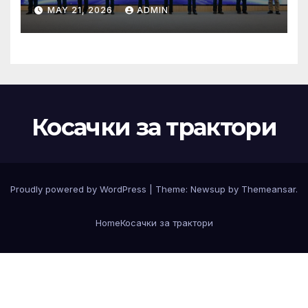
за обучение
MAY 21, 2026
ADMIN
Косачки за трактори
Proudly powered by WordPress
|
Theme:
Newsup
by
Themeansar
.
Home
Косачки за трактори