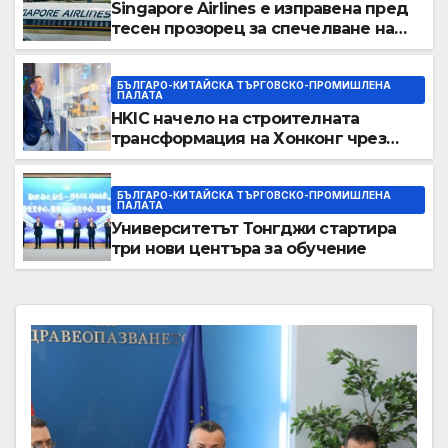
Singapore Airlines е изправена пред
тесен прозорец за спечелване на
пазарен дял от конкурентите си от
Персийския залив
БЪЛГАРО-КИТАЙСКА ТЪРГОВСКО-ПРОМИШЛЕНА
ПАЛАТА
HKIC начело на строителната
трансформация на Хонконг чрез
приемане на AI+
БЪЛГАРО-КИТАЙСКА ТЪРГОВСКО-ПРОМИШЛЕНА
ПАЛАТА
Университетът Тонгджи стартира
три нови центъра за обучение