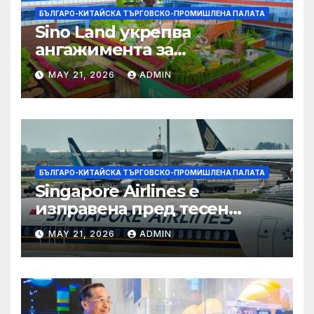
БЪЛГАРО-КИТАЙСКА ТЪРГОВСКО-ПРОМИШЛЕНА ПАЛАТА
Sino Land укрепва
ангажимента за
устойчивост с глобално
MAY 21, 2026
ADMIN
признание
БЪЛГАРО-КИТАЙСКА ТЪРГОВСКО-ПРОМИШЛЕНА ПАЛАТА
Singapore Airlines е
изправена пред тесен
прозорец за спечелване на
MAY 21, 2026
ADMIN
пазарен дял от
конкурентите си от
Персийския залив