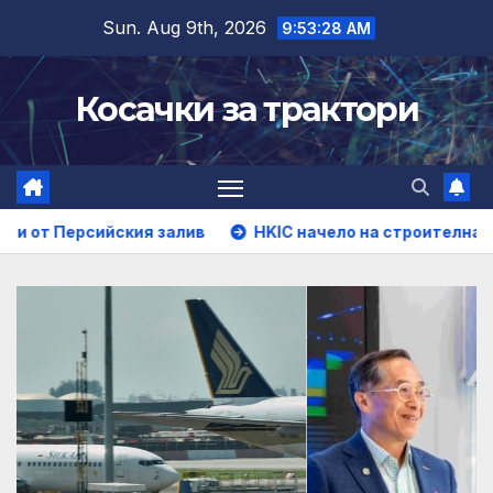
Skip
Sun. Aug 9th, 2026
9:53:29 AM
to
content
Косачки за трактори
ския залив
HKIC начело на строителната трансформаци