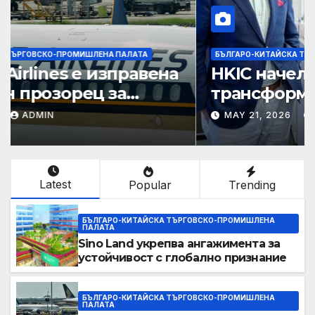
БЪЛГАРО-КИТАЙСКА ТЪРГОВСКО-ПРОМИШЛЕНА ПАЛАТА
Sino Land укрепва
ангажимента за устойчивост
с глобално признание
MAY 21, 2026
ADMIN
Latest
Popular
Trending
БЪЛГАРО-КИТАЙСКА ТЪРГОВСКО-ПРОМИШЛЕНА
ПАЛАТА
Sino Land укрепва ангажимента за
устойчивост с глобално признание
БЪЛГАРО-КИТАЙСКА ТЪРГОВСКО-ПРОМИШЛЕНА
ПАЛАТА