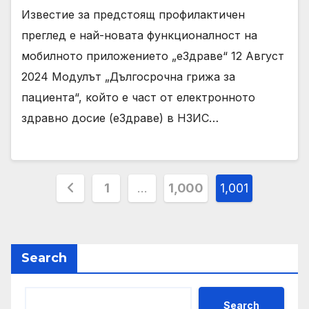
Известие за предстоящ профилактичен
преглед е най-новата функционалност на
мобилното приложението „еЗдраве“ 12 Август
2024 Модулът „Дългосрочна грижа за
пациента“, който е част от електронното
здравно досие (еЗдраве) в НЗИС…
Posts
1
…
1,000
1,001
pagination
Search
Search