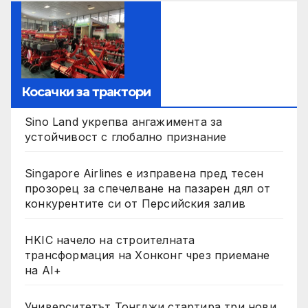
Косачки за трактори
Sino Land укрепва ангажимента за
устойчивост с глобално признание
Singapore Airlines е изправена пред тесен
прозорец за спечелване на пазарен дял от
конкурентите си от Персийския залив
HKIC начело на строителната
трансформация на Хонконг чрез приемане
на AI+
Университетът Тонгджи стартира три нови