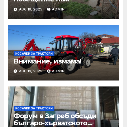
Mеждународния търговски
AUG 19, 2025
ADMIN
панаир CosmeticBusiness
2025
КОСАЧКИ ЗА ТРАКТОРИ
Внимание, измама!
AUG 19, 2025
ADMIN
КОСАЧКИ ЗА ТРАКТОРИ
Форум в Загреб обсъди
българо-хърватското