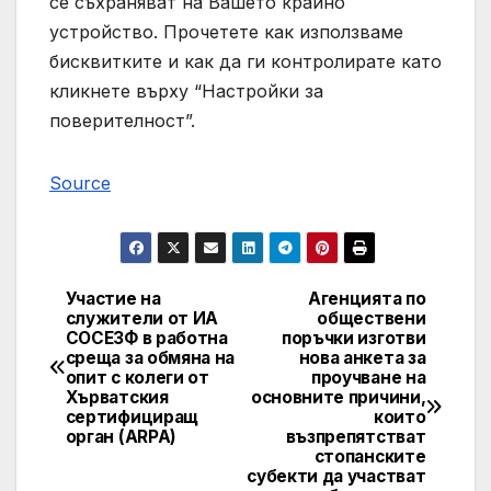
се съхраняват на Вашето крайно
устройство. Прочетете как използваме
бисквитките и как да ги контролирате като
кликнете върху “Настройки за
поверителност”.
Source
Участие на
Агенцията по
Post
служители от ИА
обществени
СОСЕЗФ в работна
поръчки изготви
navigation
среща за обмяна на
нова анкета за
опит с колеги от
проучване на
Хърватския
основните причини,
сертифициращ
които
орган (ARPA)
възпрепятстват
стопанските
субекти да участват