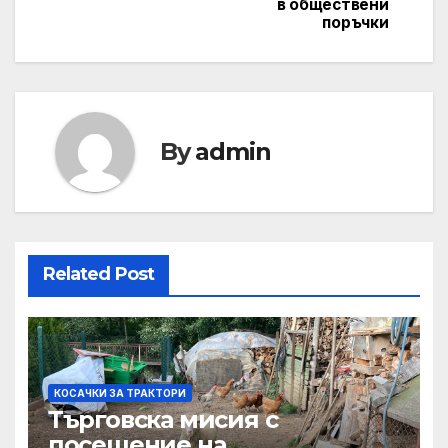
в обществени
поръчки
By
admin
Related Post
КОСАЧКИ ЗА ТРАКТОРИ
Търговска мисия с
посещение на