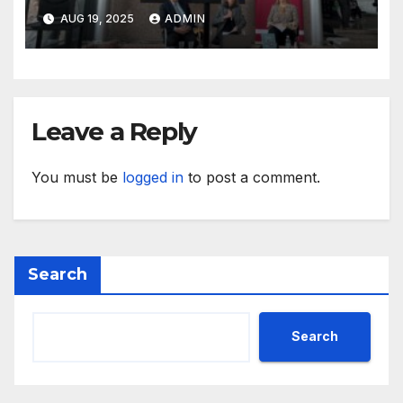
сътрудничество
AUG 19, 2025
ADMIN
Leave a Reply
You must be
logged in
to post a comment.
Search
Search