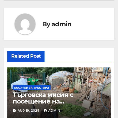
By
admin
Related Post
КОСАЧКИ ЗА ТРАКТОРИ
Търговска мисия с
посещение на
Mеждународния търговски
AUG 19, 2025
ADMIN
панаир CosmeticBusiness