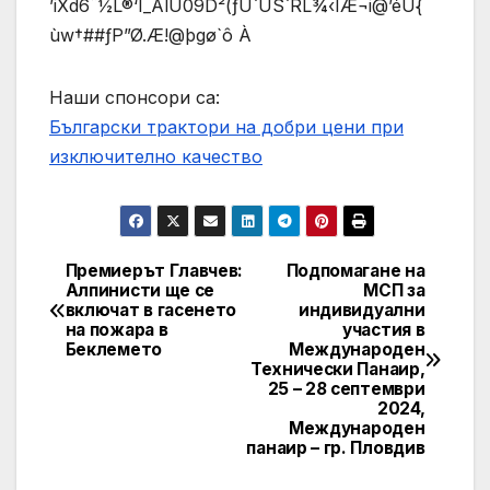
’iXd6˜½L®‘Ì_ÁlU09D²(ƒÙ`ÙS`RL¾‹IÆ¬i@’éÚ{
ùw†##ƒP”Ø.Æ!@þgø`ô À
Наши спонсори са:
Български трактори на добри цени при
изключително качество
Премиерът Главчев:
Подпомагане на
Post
Алпинисти ще се
МСП за
включат в гасенето
индивидуални
navigation
на пожара в
участия в
Беклемето
Международен
Технически Панаир,
25 – 28 септември
2024,
Международен
панаир – гр. Пловдив