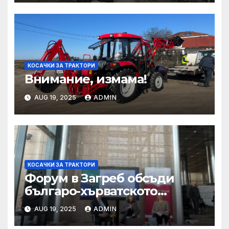
2025
КОСАЧКИ ЗА ТРАКТОРИ
Внимание, измама!
AUG 19, 2025
ADMIN
КОСАЧКИ ЗА ТРАКТОРИ
Форум в Загреб обсъди
българо-хърватското
сътрудничество
AUG 19, 2025
ADMIN