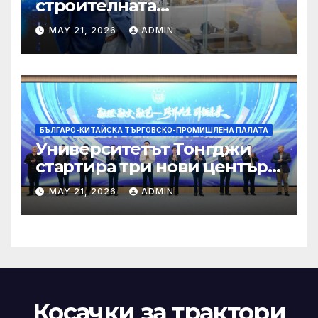
строителната
трансформация на Хонконг
MAY 21, 2026
ADMIN
чрез приемане на AI+
БЪЛГАРО-КИТАЙСКА ТЪРГОВСКО-ПРОМИШЛЕНА ПАЛАТА
Университетът Тонгджи
стартира три нови центъра
за обучение
MAY 21, 2026
ADMIN
Косачки за трактори