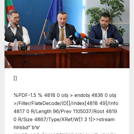
[]
%PDF-1.5 % 4818 0 obj > endobj 4836 0 obj
>/Filter/FlateDecode/ID[]/Index[4818 49]/Info
4817 0 R/Length 96/Prev 1105037/Root 4819
0 R/Size 4867/Type/XRef/W[1 3 1]>>stream
hÞbbd“`b“e‘