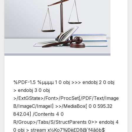
%PDF-1.5 %µµµµ 1 0 obj >>> endobj 2 0 obj
> endobj 3 0 obj
>/ExtGState>/Font>/ProcSet[/PDF/Text/Image
B/ImageC/ImageI] >>/MediaBox[ 0 0 595.32
842.04] /Contents 4 0
R/Group>/Tabs/S/StructParents 0>> endobj 4
0 obj > stream x½Ko7¾Ðè£Dß@`f4ãõb$