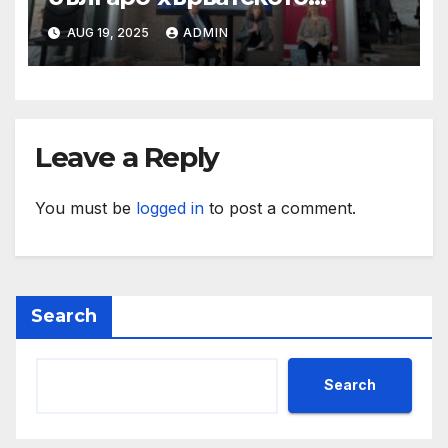
сътрудничество
AUG 19, 2025
ADMIN
Leave a Reply
You must be
logged in
to post a comment.
Search
Search