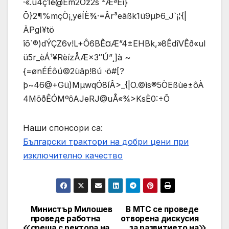
·«.ú4ç1ë@Em2Òz2s`²ÆªËí}
Õ}2¶%mçÒ¡¸yëÍÈ¾·=Âr³eãßk1ü9µÞ6_J`¡¦{|
ÄPgI¥tö
îõ`®)dÝÇZ6v!L+Ô6BÊ¤Æ”4±EHBk,»8ÊdîVÊð«uI
ü5r_èÁ¹¥RèízÅÆ×3″Ú”¸]à ~
{=ønÉÉôú©2üãp!8ú ·ö#[?
þ~46@+Gü)MµwqÓ8íÂ>_{|O.©ìs®5ÒEßùe±ôÀ
4MõðÊÓ­MºôAJeRJ@uÅ«¾>KsÈ0:÷Õ
Наши спонсори са:
Български трактори на добри цени при
изключително качество
Министър Милошев
В МТС се проведе
Post
проведе работна
отворена дискусия
среща с ректора на
за развитието на