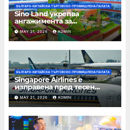
БЪЛГАРО-КИТАЙСКА ТЪРГОВСКО-ПРОМИШЛЕНА ПАЛАТА
Sino Land укрепва
ангажимента за
устойчивост с глобално
MAY 21, 2026
ADMIN
признание
БЪЛГАРО-КИТАЙСКА ТЪРГОВСКО-ПРОМИШЛЕНА ПАЛАТА
Singapore Airlines е
изправена пред тесен
прозорец за спечелване на
MAY 21, 2026
ADMIN
пазарен дял от
конкурентите си от
Персийския залив