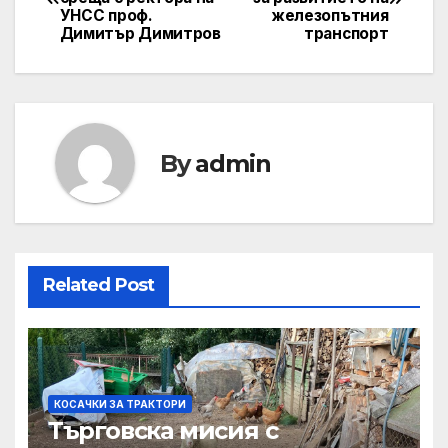
navigation
УНСС проф.
железопътния
Димитър Димитров
транспорт
By
admin
Related Post
КОСАЧКИ ЗА ТРАКТОРИ
Търговска мисия с