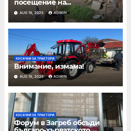
посещение на
Mеждународния търговски
AUG 19, 2025
ADMIN
панаир CosmeticBusiness
2025
КОСАЧКИ ЗА ТРАКТОРИ
Внимание, измама!
AUG 19, 2025
ADMIN
КОСАЧКИ ЗА ТРАКТОРИ
Форум в Загреб обсъди
българо-хърватското