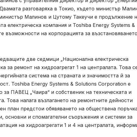
алинов с управителния директор и директор „Енерги
 Двамата разговаряха в Токио, където министър Мали
министър Малинов и Цутому Такеучи е продължение 
а електрическа компания и Toshiba Energy Systems &
ите възможности на корпорацията за възстановяването
ледващите две седмици „Национална електрическа
а за ремонт на хидроагрегат 1 на централата. Това с
нергийната система на страната и значимостта й за
т. Toshiba Energy Systems & Solutions Corporation е
о за ПАВЕЦ „Чаира“ и собственик на техническата и
а. Това налага възлагането на ремонтните дейности
ен план предстои обявяването на обществена поръчка
и, основни и спомагателни съоръжения и системи за
атация на хидроагрегати 1 и 4 на централата, информ