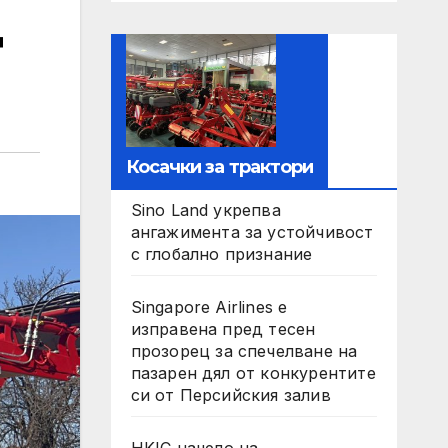
Ц
Косачки за трактори
Sino Land укрепва
ангажимента за устойчивост
с глобално признание
Singapore Airlines е
изправена пред тесен
прозорец за спечелване на
пазарен дял от конкурентите
си от Персийския залив
HKIC начело на