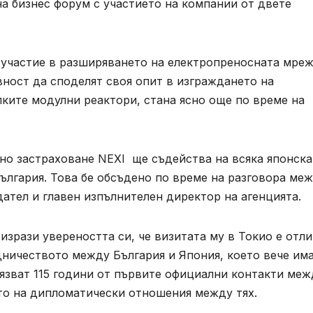
на бизнес форум с участието на компании от двете
а участие в разширяването на електропреносната мреж
вност да споделят своя опит в изграждането на
лките модулни реактори, стана ясно още по време на
но застраховане NEXI ще съдейства на всяка японска
България. Това бе обсъдено по време на разговора ме
ател и главен изпълнителен директор на агенцията.
зрази увереността си, че визитата му в Токио е отл
дничеството между България и Япония, което вече им
елязват 115 години от първите официални контакти меж
ето на дипломатически отношения между тях.