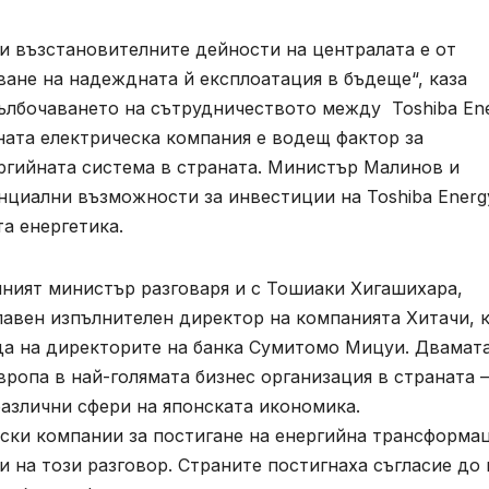
и възстановителните дейности на централата е от
ане на надеждната й експлоатация в бъдеще“, каза
ълбочаването на сътрудничеството между Toshiba En
лната електрическа компания е водещ фактор за
ергийната система в страната. Министър Малинов и
нциални възможности за инвестиции на Toshiba Energ
та енергетика.
йният министър разговаря и с Тошиаки Хигашихара,
лавен изпълнителен директор на компанията Хитачи, 
да на директорите на банка Сумитомо Мицуи. Двамата
вропа в най-голямата бизнес организация в страната –
азлични сфери на японската икономика.
ски компании за постигане на енергийна трансформац
и на този разговор. Страните постигнаха съгласие до 