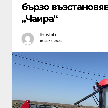
бързо възстановя
„Чаира“
By
admin
SEP 4, 2024