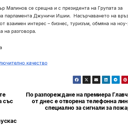
ър Малинов се срещна и с президента на Групата за
 на парламента Джуничи Ишии. Насърчаването на връ
т взаимен интерес – бизнес, туризъм, обмяна на ноу-
а на разговора.
а
ключително качество
те
По разпореждане на премиера Главч
а със
от днес е отворена телефонна лин
а
специално за сигнали за пож
аускас