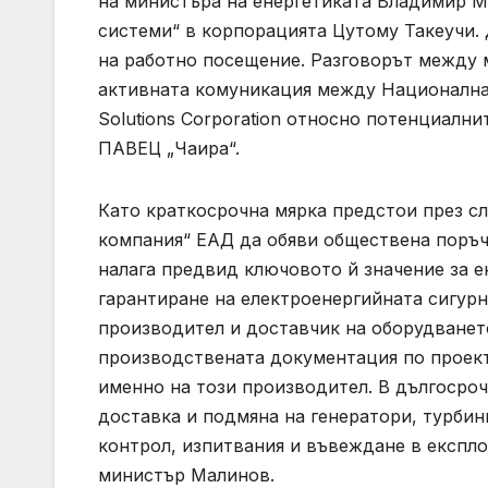
на министъра на енергетиката Владимир М
системи“ в корпорацията Цутому Такеучи.
на работно посещение. Разговорът между 
активната комуникация между Националнат
Solutions Corporation относно потенциалн
ПАВЕЦ „Чаира“.
Като краткосрочна мярка предстои през с
компания“ ЕАД да обяви обществена поръчк
налага предвид ключовото й значение за е
гарантиране на електроенергийната сигурнос
производител и доставчик на оборудванет
производствената документация по проект
именно на този производител. В дългосроч
доставка и подмяна на генератори, турбин
контрол, изпитвания и въвеждане в експло
министър Малинов.