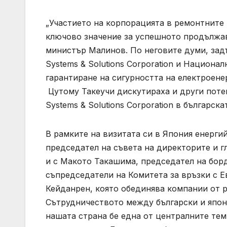
„Участието на корпорацията в ремонтните 
ключово значение за успешното продължав
министър Малинов. По неговите думи, зад
Systems & Solutions Corporation и Национа
гарантиране на сигурността на електроен
Цутому Такеучи дискутираха и други поте
Systems & Solutions Corporation в българска
В рамките на визитата си в Япония енерги
председател на съвета на директорите и г
и с Макото Такашима, председател на бор
съпредседатели на Комитета за връзки с Е
Кейданрен, която обединява компании от р
Сътрудничеството между български и япон
нашата страна бе една от централните тем