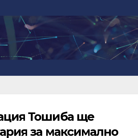
ация Тошиба ще
гария за максимално