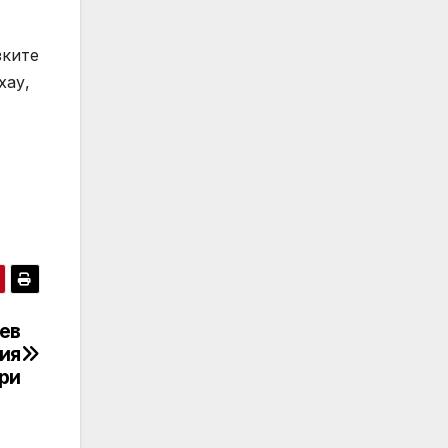
зките
хау,
ев
ия
ари