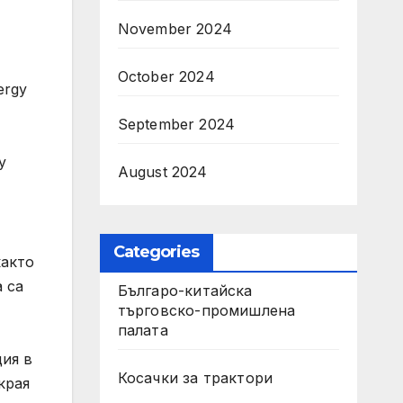
November 2024
October 2024
ergy
September 2024
y
August 2024
Categories
както
 са
Българо-китайска
търговско-промишлена
палата
ия в
Косачки за трактори
края