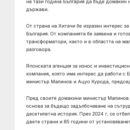
на тази година България да бъде домакин 
държави.
От страна на Хитачи бе изразен интерес з
България. От компанията бе заявена и гото
трансформатори, както и в областта на ма
разговора.
Японската агенция за износ и инвестицион
компания, която има интерес да работи с 
министър Малинов и Ацуо Курода, председ
Пред своите домакини министър Малинов и
основа за бъдещо задълбочаване на сътру
десетилетна история. През 2024 г. се отб
двете страни и 85 години от установяван