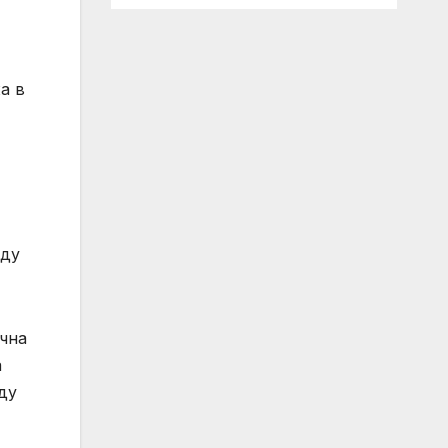
а в
жду
ична
а
ду