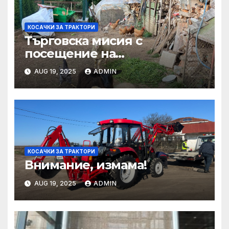
КОСАЧКИ ЗА ТРАКТОРИ
Търговска мисия с
посещение на
Mеждународния търговски
AUG 19, 2025
ADMIN
панаир CosmeticBusiness
2025
КОСАЧКИ ЗА ТРАКТОРИ
Внимание, измама!
AUG 19, 2025
ADMIN