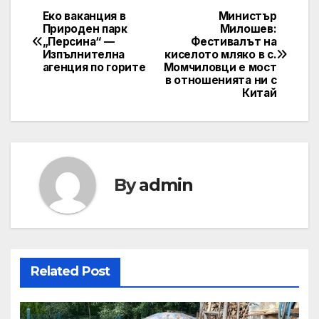
Еко ваканция в
Министър
Post
Природен парк
Милошев:
„Персина“ —
Фестивалът на
navigation
Изпълнителна
киселото мляко в с.
агенция по горите
Момчиловци е мост
в отношенията ни с
Китай
By
admin
Related Post