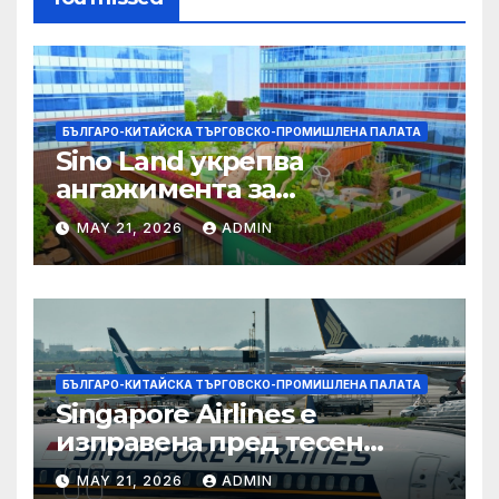
БЪЛГАРО-КИТАЙСКА ТЪРГОВСКО-ПРОМИШЛЕНА ПАЛАТА
Sino Land укрепва
ангажимента за
устойчивост с глобално
MAY 21, 2026
ADMIN
признание
БЪЛГАРО-КИТАЙСКА ТЪРГОВСКО-ПРОМИШЛЕНА ПАЛАТА
Singapore Airlines е
изправена пред тесен
прозорец за спечелване на
MAY 21, 2026
ADMIN
пазарен дял от