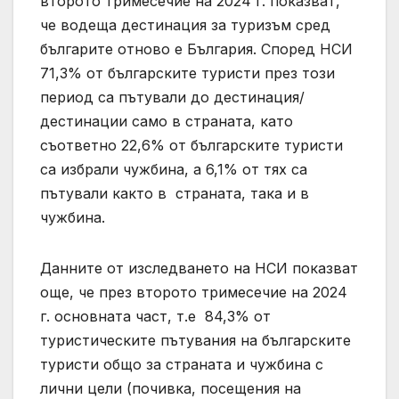
второто тримесечие на 2024 г. показват,
че водеща дестинация за туризъм сред
българите отново е България. Според НСИ
71,3% от българските туристи през този
период са пътували до дестинация/
дестинации само в страната, като
съответно 22,6% от българските туристи
са избрали чужбина, а 6,1% от тях са
пътували както в страната, така и в
чужбина.
Данните от изследването на НСИ показват
още, че през второто тримесечие на 2024
г. основната част, т.е 84,3% от
туристическите пътувания на българските
туристи общо за страната и чужбина с
лични цели (почивка, посещения на