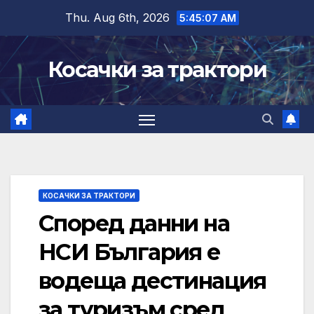
Skip
Thu. Aug 6th, 2026
5:45:07 AM
to
content
Косачки за трактори
КОСАЧКИ ЗА ТРАКТОРИ
Според данни на
НСИ България е
водеща дестинация
за туризъм сред