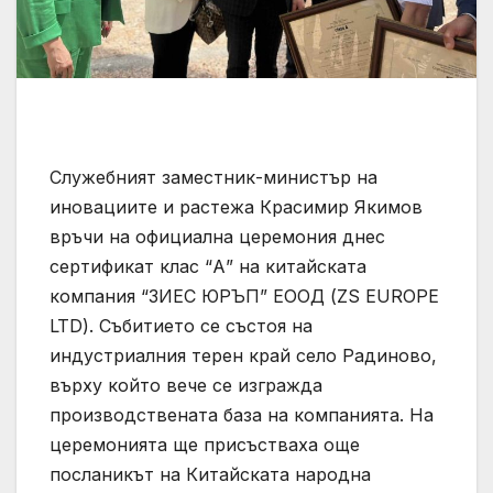
Служебният заместник-министър на
иновациите и растежа Красимир Якимов
връчи на официална церемония днес
сертификат клас “А” на китайската
компания “ЗИЕС ЮРЪП” ЕООД (ZS EUROPE
LTD). Събитието се състоя на
индустриалния терен край село Радиново,
върху който вече се изгражда
производствената база на компанията. На
церемонията ще присъстваха още
посланикът на Китайската народна