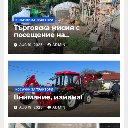
КОСАЧКИ ЗА ТРАКТОРИ
Търговска мисия с
посещение на
Mеждународния търговски
AUG 19, 2025
ADMIN
панаир CosmeticBusiness
2025
КОСАЧКИ ЗА ТРАКТОРИ
Внимание, измама!
AUG 19, 2025
ADMIN