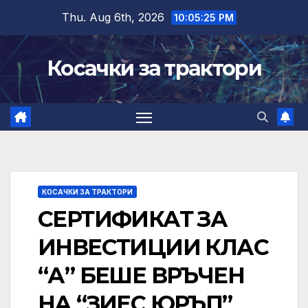
Skip
Thu. Aug 6th, 2026
10:05:26 PM
to
content
Косачки за трактори
КОСАЧКИ ЗА ТРАКТОРИ
СЕРТИФИКАТ ЗА
ИНВЕСТИЦИИ КЛАС
“А” БЕШЕ ВРЪЧЕН
НА “ЗИЕС ЮРЪП”