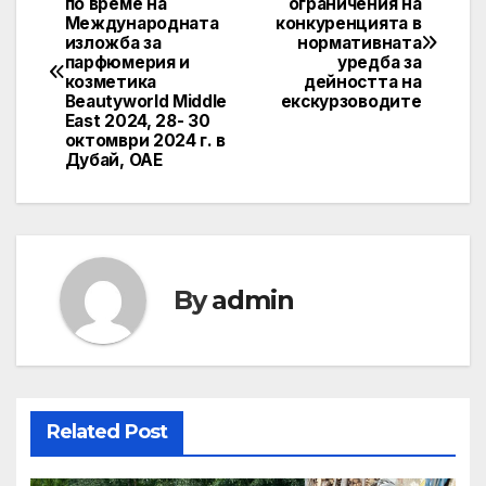
по време на
ограничения на
Международната
конкуренцията в
navigation
изложба за
нормативната
парфюмерия и
уредба за
козметика
дейността на
Beautyworld Middle
екскурзоводите
East 2024, 28- 30
октомври 2024 г. в
Дубай, ОАЕ
By
admin
Related Post