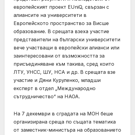
европейският проект EUniQ, свързан с
алиансите на университети в
Европейското пространство за Висше
образование. В срещата взеха участие
представители на български университети
вече участващи в европейски алианси или
заинтересовани от възможността за
присъединяване към такива, сред които
ЛТУ, УНСС, ШУ, НСА и др. В срещата взе
участие и Дяни Куруленко, младши
експерт в отдел „Международно
сътрудничество“ на НАОА.
На 7 декември в сградата на МОН беше
организирана среща по същата тематика
от заместник-министъра на образованието