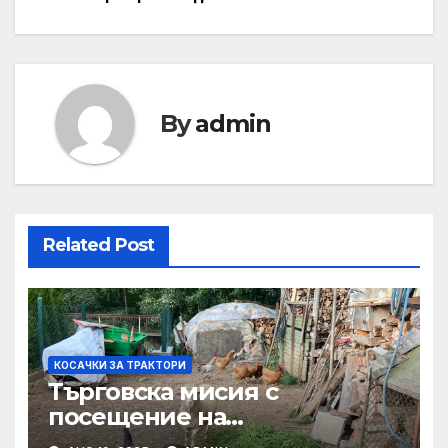
By
admin
Related Post
КОСАЧКИ ЗА ТРАКТОРИ
Търговска мисия с
посещение на
Mеждународния търговски