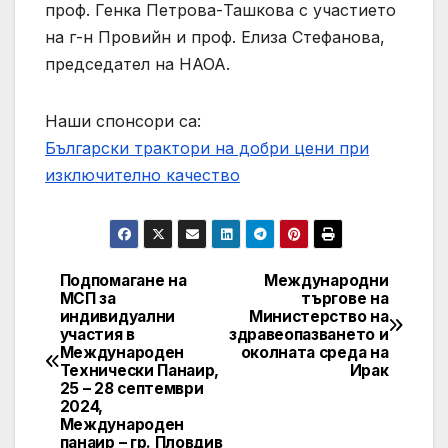
проф. Генка Петрова-Ташкова с участието
на г-н Провийн и проф. Елиза Стефанова,
председател на НАОА.
Наши спонсори са:
Български трактори на добри цени при
изключително качество
Подпомагане на
Международни
Post
МСП за
търгове на
индивидуални
Министерство на
navigation
участия в
здравеопазването и
Международен
околната среда на
Технически Панаир,
Ирак
25 – 28 септември
2024,
Международен
панаир – гр. Пловдив