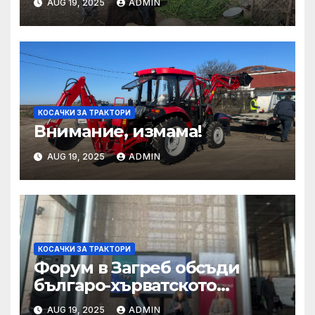
AUG 19, 2025
ADMIN
панаир CosmeticBusiness
2025
КОСАЧКИ ЗА ТРАКТОРИ
Внимание, измама!
AUG 19, 2025
ADMIN
КОСАЧКИ ЗА ТРАКТОРИ
Форум в Загреб обсъди
българо-хърватското
сътрудничество
AUG 19, 2025
ADMIN