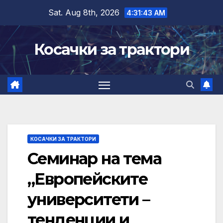
Skip
Sat. Aug 8th, 2026
4:31:44 AM
to
content
Косачки за трактори
КОСАЧКИ ЗА ТРАКТОРИ
Семинар на тема
„Европейските
университети –
тенденции и