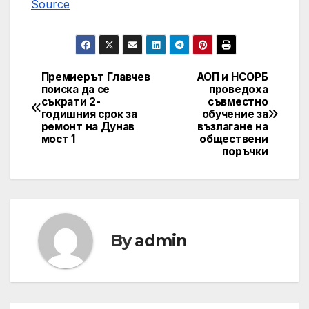
Source
Премиерът Главчев
АОП и НСОРБ
Post
поиска да се
проведоха
съкрати 2-
съвместно
navigation
годишния срок за
обучение за
ремонт на Дунав
възлагане на
мост 1
обществени
поръчки
By
admin