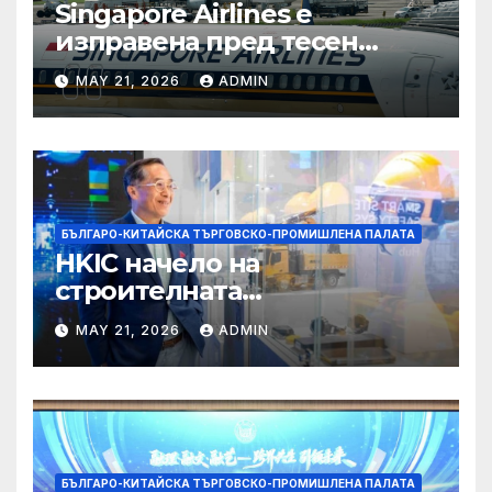
Singapore Airlines е
изправена пред тесен
прозорец за спечелване на
MAY 21, 2026
ADMIN
пазарен дял от
конкурентите си от
Персийския залив
БЪЛГАРО-КИТАЙСКА ТЪРГОВСКО-ПРОМИШЛЕНА ПАЛАТА
HKIC начело на
строителната
трансформация на Хонконг
MAY 21, 2026
ADMIN
чрез приемане на AI+
БЪЛГАРО-КИТАЙСКА ТЪРГОВСКО-ПРОМИШЛЕНА ПАЛАТА