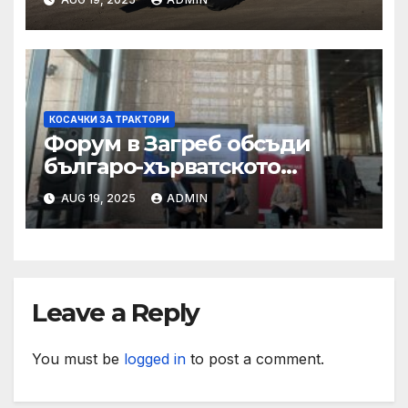
КОСАЧКИ ЗА ТРАКТОРИ
Форум в Загреб обсъди
българо-хърватското
сътрудничество
AUG 19, 2025
ADMIN
Leave a Reply
You must be
logged in
to post a comment.