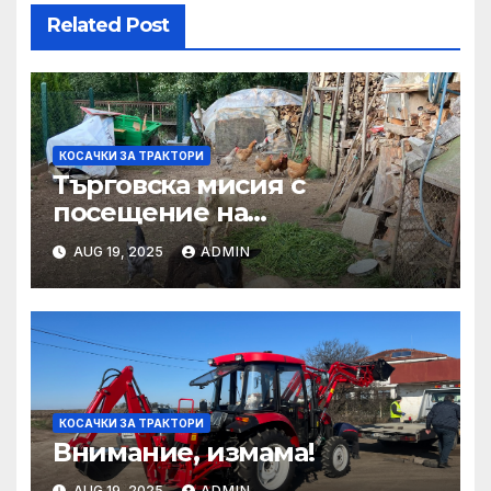
Related Post
КОСАЧКИ ЗА ТРАКТОРИ
Търговска мисия с
посещение на
Mеждународния търговски
AUG 19, 2025
ADMIN
панаир CosmeticBusiness
2025
КОСАЧКИ ЗА ТРАКТОРИ
Внимание, измама!
AUG 19, 2025
ADMIN