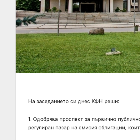
На заседанието си днес КФН реши:
1. Одобрява проспект за първично публичн
регулиран пазар на емисия облигации, коит