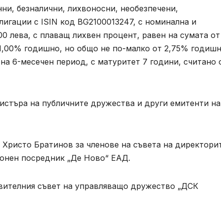
нни, безналични, лихвоносни, необезпечени,
игации с ISIN код BG2100013247, с номинална и
0 лева, с плаващ лихвен процент, равен на сумата от
1,00% годишно, но общо не по-малко от 2,75% годишн
на 6-месечен период, с матуритет 7 години, считано 
истъра на публичните дружества и други емитенти на
 Христо Братинов за членове на съвета на директори
онен посредник „Де Ново“ ЕАД.
авителния съвет на управляващо дружество „ДСК