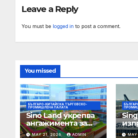
Leave a Reply
You must be
logged in
to post a comment.
You missed
БЪЛГАРО-КИТАЙСКА ТЪРГОВСКО-
БЪЛГАР
ПРОМИШЛЕНА ПАЛАТА
ПРОМИШ
Sino Land укрепва
Sing
ангажимента за
изп
устойчивост с
тес
MAY 21, 2026
ADMIN
MAY 