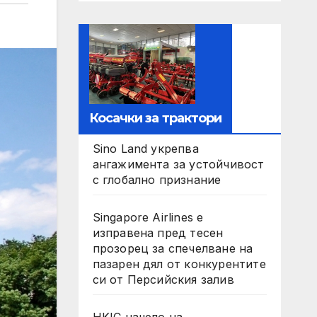
Косачки за трактори
Sino Land укрепва
ангажимента за устойчивост
с глобално признание
Singapore Airlines е
изправена пред тесен
прозорец за спечелване на
пазарен дял от конкурентите
си от Персийския залив
HKIC начело на