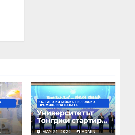
О-
БЪЛГАРО-КИТАЙСКА ТЪРГОВСКО-
ПРОМИШЛЕНА ПАЛАТА
Университетът
Тонгджи стартира
я на
три нови центъра
N
MAY 21, 2026
ADMIN