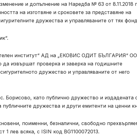
зменение и допълнение на Наредба № 63 от 8.11.2018 г
остта на изготвяне и сроковете за представяне на
игурителните дружества и управляваните от тях фонд
к“.
рителен институт“ АД на „ЕКОВИС ОДИТ БЪЛГАРИЯ“ О
 да извършат проверка и заверка на годишните
осигурителното дружество и управляваните от него
с. Борисово, като публично дружество и издадената 
а публичните дружества и други емитенти на ценни к
икновени, поименни, безналични, свободно прехвърля
т 1 лев всяка, с ISIN код BG1100072013.