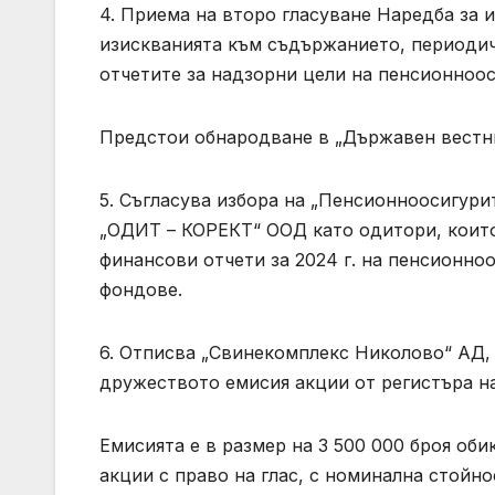
4. Приема на второ гласуване Наредба за и
изискванията към съдържанието, периодичн
отчетите за надзорни цели на пенсионноос
Предстои обнародване в „Държавен вестни
5. Съгласува избора на „Пенсионноосигу
„ОДИТ – КОРЕКТ“ ООД като одитори, които
финансови отчети за 2024 г. на пенсионно
фондове.
6. Отписва „Свинекомплекс Николово“ АД, 
дружеството емисия акции от регистъра н
Емисията е в размер на 3 500 000 броя об
акции с право на глас, с номинална стойнос