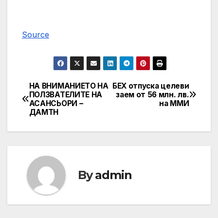
Source
НА ВНИМАНИЕТО НА
БЕХ отпуска целеви
Post
ПОЛЗВАТЕЛИТЕ НА
заем от 56 млн. лв.
АСАНСЬОРИ –
на ММИ
navigation
ДАМТН
By
admin