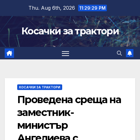
Skip
Thu. Aug 6th, 2026
11:29:30 PM
to
content
Косачки за трактори
КОСАЧКИ ЗА ТРАКТОРИ
Проведена среща на
заместник-
министър
Ангелиева с