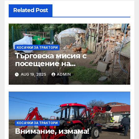
Related Post
КОСАЧКИ ЗА ТРАКТОРИ
Търговска мисия с
посещение на
Mеждународния търговски
AUG 19, 2025
ADMIN
панаир CosmeticBusiness
2025
КОСАЧКИ ЗА ТРАКТОРИ
Внимание, измама!