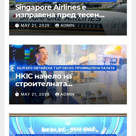
Singapore Airlines е
изправена пред тесен
прозорец за спечелване на
MAY 21, 2026
ADMIN
пазарен дял от
конкурентите си от
Персийския залив
БЪЛГАРО-КИТАЙСКА ТЪРГОВСКО-ПРОМИШЛЕНА ПАЛАТА
HKIC начело на
строителната
трансформация на Хонконг
MAY 21, 2026
ADMIN
чрез приемане на AI+