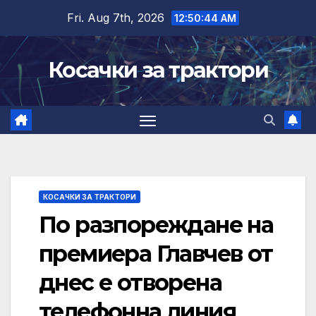
Skip
Fri. Aug 7th, 2026
12:50:45 AM
to
content
Косачки за трактори
КОСАЧКИ ЗА ТРАКТОРИ
По разпореждане на
премиера Главчев от
днес е отворена
телефонна линия