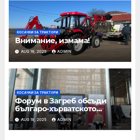
КОСАЧКИ ЗА ТРАКТОРИ
Внимание, измама!
AUG 19, 2025
ADMIN
КОСАЧКИ ЗА ТРАКТОРИ
Форум в Загреб обсъди
българо-хърватското
сътрудничество
AUG 19, 2025
ADMIN