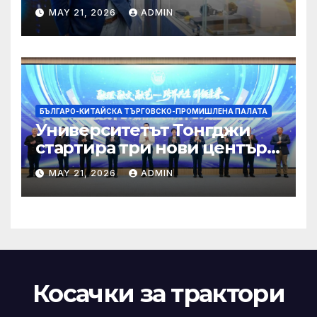
трансформация на Хонконг
MAY 21, 2026
ADMIN
чрез приемане на AI+
БЪЛГАРО-КИТАЙСКА ТЪРГОВСКО-ПРОМИШЛЕНА ПАЛАТА
Университетът Тонгджи
стартира три нови центъра
за обучение
MAY 21, 2026
ADMIN
Косачки за трактори