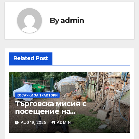
By
admin
Related Post
КОСАЧКИ ЗА ТРАКТОРИ
Търговска мисия с
посещение на
Mеждународния търговски
AUG 19, 2025
ADMIN
панаир CosmeticBusiness
2025