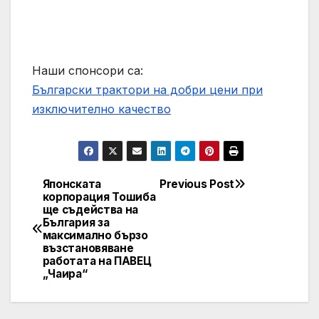
Наши спонсори са:
Български трактори на добри цени при
изключително качество
Японската
Previous Post
Post
корпорация Тошиба
ще съдейства на
navigation
България за
максимално бързо
възстановяване
работата на ПАВЕЦ
„Чаира“