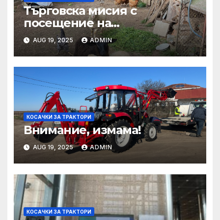
Търговска мисия с
посещение на
Mеждународния търговски
AUG 19, 2025
ADMIN
панаир CosmeticBusiness
2025
КОСАЧКИ ЗА ТРАКТОРИ
Внимание, измама!
AUG 19, 2025
ADMIN
КОСАЧКИ ЗА ТРАКТОРИ