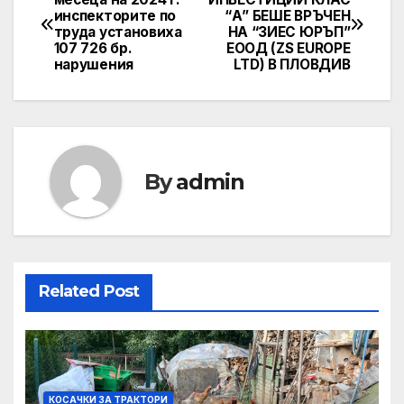
инспекторите по
“А” БЕШЕ ВРЪЧЕН
navigation
труда установиха
НА “ЗИЕС ЮРЪП”
107 726 бр.
ЕООД (ZS EUROPE
нарушения
LTD) В ПЛОВДИВ
By
admin
Related Post
КОСАЧКИ ЗА ТРАКТОРИ