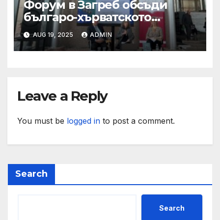
Форум в Загреб обсъди
българо-хърватското
сътрудничество
AUG 19, 2025
ADMIN
Leave a Reply
You must be
logged in
to post a comment.
Search
Search