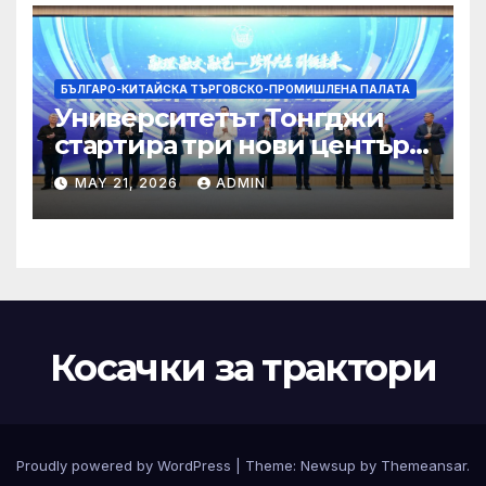
БЪЛГАРО-КИТАЙСКА ТЪРГОВСКО-ПРОМИШЛЕНА ПАЛАТА
Университетът Тонгджи
стартира три нови центъра
за обучение
MAY 21, 2026
ADMIN
Косачки за трактори
Proudly powered by WordPress
|
Theme:
Newsup
by
Themeansar
.