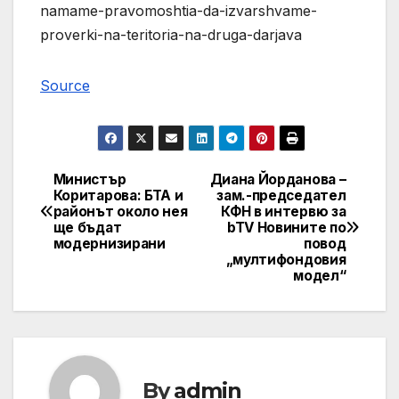
namame-pravomoshtia-da-izvarshvame-
proverki-na-teritoria-na-druga-darjava
Source
Министър
Диана Йорданова –
Post
Коритарова: БТА и
зам.-председател
районът около нея
КФН в интервю за
navigation
ще бъдат
bTV Новините по
модернизирани
повод
„мултифондовия
модел“
By
admin