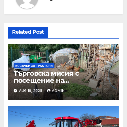
Related Post
КОСАЧКИ ЗА ТРАКТОРИ
Търговска мисия с
посещение на
Mеждународния търговски
AUG 19, 2025
ADMIN
панаир CosmeticBusiness
2025