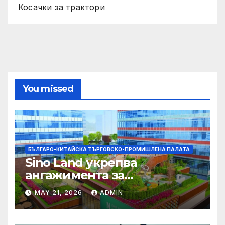
Косачки за трактори
You missed
БЪЛГАРО-КИТАЙСКА ТЪРГОВСКО-ПРОМИШЛЕНА ПАЛАТА
Sino Land укрепва
ангажимента за
устойчивост с глобално
MAY 21, 2026
ADMIN
признание