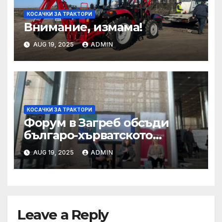
КОСАЧКИ ЗА ТРАКТОРИ
Внимание, измама!
AUG 19, 2025
ADMIN
КОСАЧКИ ЗА ТРАКТОРИ
Форум в Загреб обсъди
българо-хърватското
сътрудничество
AUG 19, 2025
ADMIN
Leave a Reply