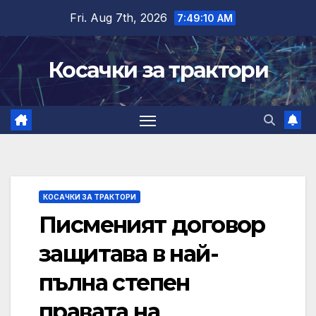
Skip
Fri. Aug 7th, 2026
7:49:11 AM
to
content
Косачки за трактори
КОСАЧКИ ЗА ТРАКТОРИ
Писменият договор
защитава в най-
пълна степен
правата на