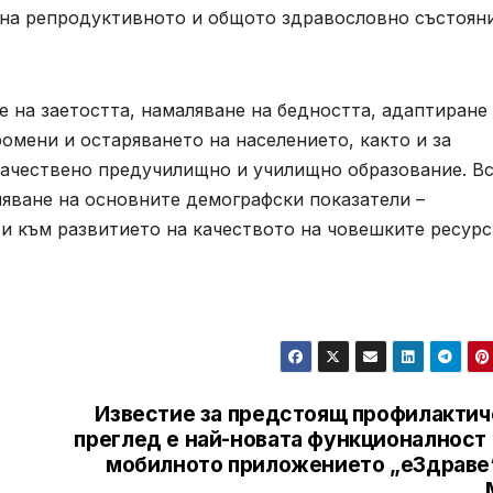
 на репродуктивното и общото здравословно състоян
 на заетостта, намаляване на бедността, адаптиране
мени и остаряването на населението, както и за
 качествено предучилищно и училищно образование. В
ияване на основните демографски показатели –
и към развитието на качеството на човешките ресурс
Известие за предстоящ профилактич
преглед е най-новата функционалност 
мобилното приложението „еЗдраве“