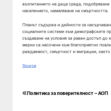
възпитанието на деца среда, подобряване
населението, намаляване на смъртността.
Планът съдържа и дейности за насърчаване
социалните системи към демографските про
създаване на условия за равен достъп до
мерки са насочени към благоприятно повл
раждаемост, смъртност и миграции, както 
Source
Политика за поверителност – АОП
Post
navigation