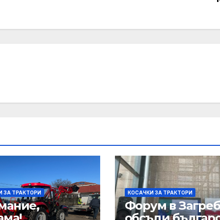
И ЗА ТРАКТОРИ
КОСАЧКИ ЗА ТРАКТОРИ
мание,
Форум в Загре
ама!
обсъди българо