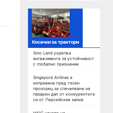
Косачки за трактори
Sino Land укрепва
ангажимента за устойчивост
с глобално признание
Singapore Airlines е
изправена пред тесен
прозорец за спечелване на
пазарен дял от конкурентите
си от Персийския залив
HKIC начело на