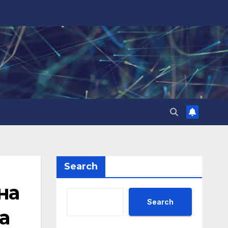
Search
на
Search
а