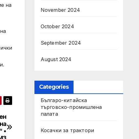
ие на
November 2024
October 2024
 на
September 2024
сички
August 2024
и.
Categories
Българо-китайска
търговско-промишлена
палата
ен
на
Косачки за трактори
 •
МЗ