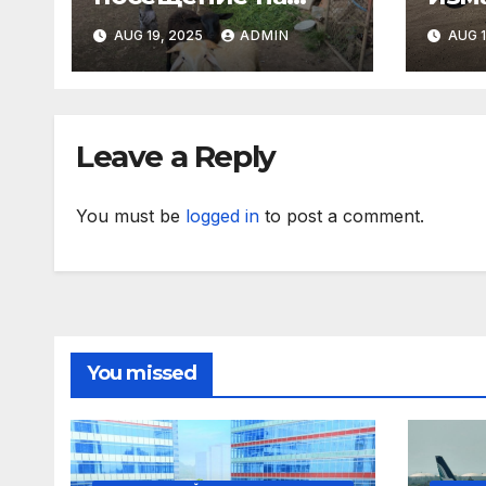
Mеждународния
AUG 19, 2025
ADMIN
AUG 1
търговски панаир
CosmeticBusiness
2025
Leave a Reply
You must be
logged in
to post a comment.
You missed