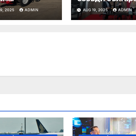
хърватското
9, 2025
ADMIN
AUG 19, 2025
ADMIN
сътрудничеств