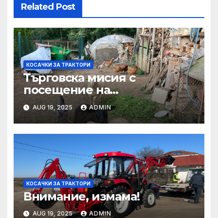
Related Post
КОСАЧКИ ЗА ТРАКТОРИ
Търговска мисия с
посещение на
Mеждународния търговски
AUG 19, 2025
ADMIN
панаир CosmeticBusiness
2025
КОСАЧКИ ЗА ТРАКТОРИ
Внимание, измама!
AUG 19, 2025
ADMIN