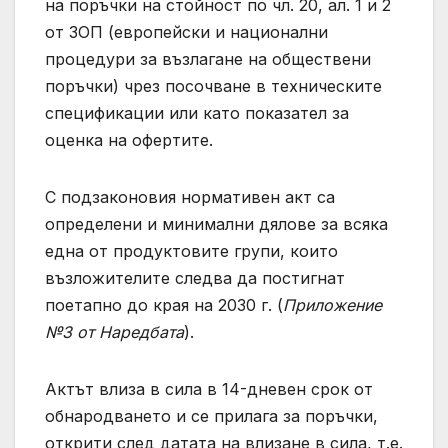
на поръчки на стойност по чл. 20, ал. 1 и 2
от ЗОП (европейски и национални
процедури за възлагане на обществени
поръчки) чрез посочване в техническите
спецификации или като показател за
оценка на офертите.
С подзаконовия нормативен акт са
определени и минимални дялове за всяка
една от продуктовите групи, които
възложителите следва да постигнат
поетапно до края на 2030 г. (
Приложение
№3 от Наредбата
).
Актът влиза в сила в 14-дневен срок от
обнародването и се прилага за поръчки,
открити след датата на влизане в сила, т.е.