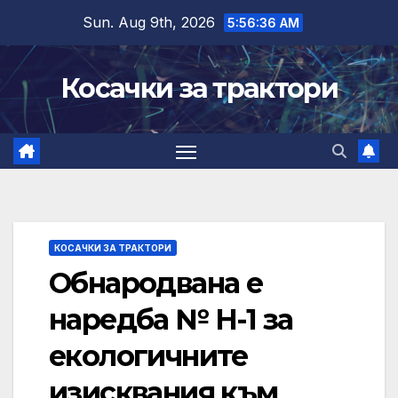
Skip
Sun. Aug 9th, 2026
5:56:37 AM
to
content
Косачки за трактори
КОСАЧКИ ЗА ТРАКТОРИ
Обнародвана е
наредба № Н-1 за
екологичните
изисквания към