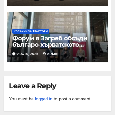
КОСАЧКИ ЗА ТРАКТОРИ
Форум в Загреб обсъди
българо-хърватското
сътрудничество
AUG 19, 2025
ADMIN
Leave a Reply
You must be
logged in
to post a comment.