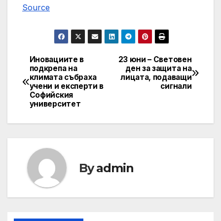
Source
Иновациите в
23 юни – Световен
Post
подкрепа на
ден за защита на
климата събраха
лицата, подаващи
navigation
учени и експерти в
сигнали
Софийския
университет
By
admin