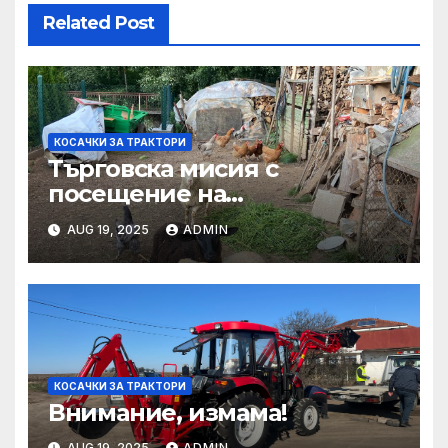
Related Post
КОСАЧКИ ЗА ТРАКТОРИ
Търговска мисия с
посещение на
Mеждународния търговски
AUG 19, 2025
ADMIN
панаир CosmeticBusiness
2025
КОСАЧКИ ЗА ТРАКТОРИ
Внимание, измама!
AUG 19, 2025
ADMIN