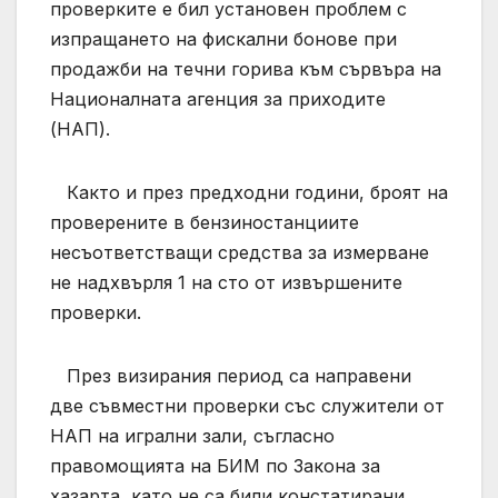
проверките е бил установен проблем с
изпращането на фискални бонове при
продажби на течни горива към сървъра на
Националната агенция за приходите
(НАП).
Както и през предходни години, броят на
проверените в бензиностанциите
несъответстващи средства за измерване
не надхвърля 1 на сто от извършените
проверки.
През визирания период са направени
две съвместни проверки със служители от
НАП на игрални зали, съгласно
правомощията на БИМ по Закона за
хазарта, като не са били констатирани