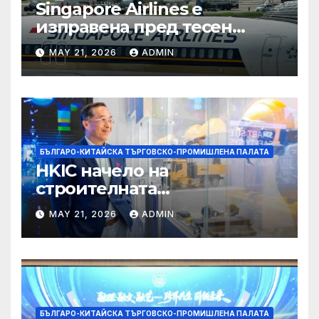
Singapore Airlines е
изправена пред тесен
прозорец за спечелване на
MAY 21, 2026
ADMIN
пазарен дял от
конкурентите си от
Персийския залив
БЪЛГАРО-КИТАЙСКА ТЪРГОВСКО-ПРОМИШЛЕНА ПАЛАТА
HKIC начело на
строителната
трансформация на Хонконг
MAY 21, 2026
ADMIN
чрез приемане на AI+
БЪЛГАРО-КИТАЙСКА ТЪРГОВСКО-ПРОМИШЛЕНА ПАЛАТА