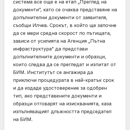
система все още е на етап „Преглед на
документи”, като се очаква представяне на
допълнителни документи от заявителя,
съобщи Илчев. Срокът, в който ще започне
да се мери средна скорост по пътищата,
зависи от усилията на Агенция „Пътна
инфраструктура” да представи
допълнителните документи и образци,
които следва да се прегледат и изпитат от
БИМ. Институтът се ангажира да
приключи процедурата в най-кратък срок
и да издаде удостоверение за одобрен
тип, ако представените документи и
образци отговарят на изискванията, каза
изпълняващият длъжността председател
на БИМ.