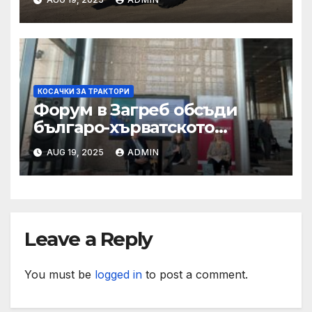
КОСАЧКИ ЗА ТРАКТОРИ
Форум в Загреб обсъди
българо-хърватското
сътрудничество
AUG 19, 2025
ADMIN
Leave a Reply
You must be
logged in
to post a comment.