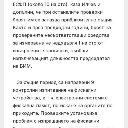
ЕСФП (около 10 на сто), каза Илчев и
допълни, че при останалите проверки
броят им се запазва приблизително същия.
Както и през предходни години, броят на
проверените несъответстващи средства
за измерване не надхвърля 1 на сто от
извършените проверки, съобщи
изпълняващият длъжността председател
на БИМ.
За същия период са направени 9
контролни изпитвания на фискални
устройства, в т.ч. електронни системи с
фискална памет, по искане на органите по
приходите. Проверките установиха
проблем с изпращането на фискални