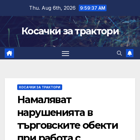
Skip
Thu. Aug 6th, 2026
9:59:39 AM
to
content
Косачки за трактори
КОСАЧКИ ЗА ТРАКТОРИ
Намаляват
нарушенията в
търговските обекти
при работа с