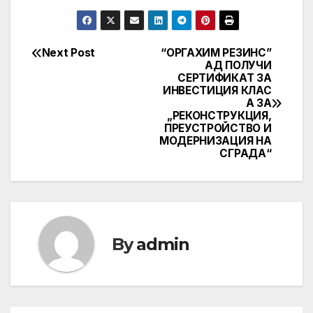
Next Post
“ОРГАХИМ РЕЗИНС”
Post
АД ПОЛУЧИ
СЕРТИФИКАТ ЗА
navigation
ИНВЕСТИЦИЯ КЛАС
А ЗА
„РЕКОНСТРУКЦИЯ,
ПРЕУСТРОЙСТВО И
МОДЕРНИЗАЦИЯ НА
СГРАДА“
By
admin