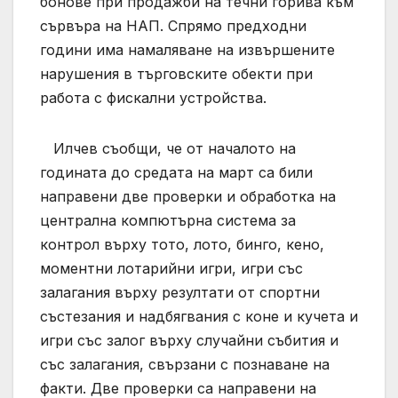
бонове при продажби на течни горива към
сървъра на НАП. Спрямо предходни
години има намаляване на извършените
нарушения в търговските обекти при
работа с фискални устройства.
Илчев съобщи, че от началото на
годината до средата на март са били
направени две проверки и обработка на
централна компютърна система за
контрол върху тото, лото, бинго, кено,
моментни лотарийни игри, игри със
залагания върху резултати от спортни
състезания и надбягвания с коне и кучета и
игри със залог върху случайни събития и
със залагания, свързани с познаване на
факти. Две проверки са направени на