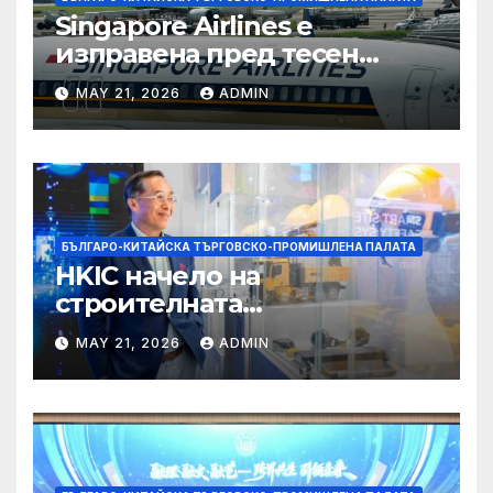
Singapore Airlines е
изправена пред тесен
прозорец за спечелване на
MAY 21, 2026
ADMIN
пазарен дял от
конкурентите си от
Персийския залив
БЪЛГАРО-КИТАЙСКА ТЪРГОВСКО-ПРОМИШЛЕНА ПАЛАТА
HKIC начело на
строителната
трансформация на Хонконг
MAY 21, 2026
ADMIN
чрез приемане на AI+