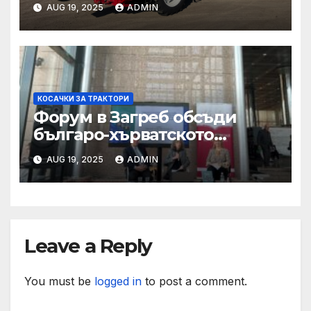
AUG 19, 2025
ADMIN
КОСАЧКИ ЗА ТРАКТОРИ
Форум в Загреб обсъди
българо-хърватското
сътрудничество
AUG 19, 2025
ADMIN
Leave a Reply
You must be
logged in
to post a comment.