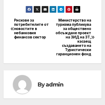
Рискове за
Министерство на
Post
потребителите от
туризма публикува
новостите в
за обществено
navigation
небанковия
обсъждане проект
финансов сектор
на ЗИД на ЗТ,
касаещ
създаването на
Туристически
гаранционен фонд
By
admin