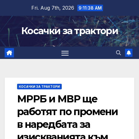
Skip
Fri. Aug 7th, 2026
9:11:39 AM
to
content
Косачки за трактори
КОСАЧКИ ЗА ТРАКТОРИ
МРРБ и МВР ще
работят по промени
в наредбата за
изискванията към