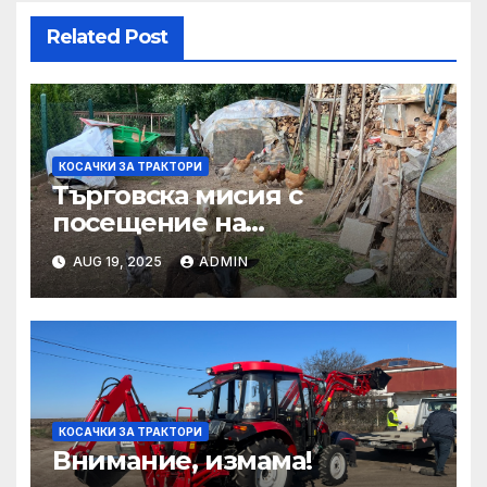
Related Post
КОСАЧКИ ЗА ТРАКТОРИ
Търговска мисия с
посещение на
Mеждународния търговски
AUG 19, 2025
ADMIN
панаир CosmeticBusiness
2025
КОСАЧКИ ЗА ТРАКТОРИ
Внимание, измама!