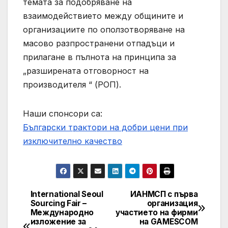
темата за подобряване на
взаимодействието между общините и
организациите по оползотворяване на
масово разпространени отпадъци и
прилагане в пълнота на принципа за
„разширената отговорност на
производителя “ (РОП).
Наши спонсори са:
Български трактори на добри цени при
изключително качество
International Seoul
ИАНМСП с първа
Post
Sourcing Fair –
организация
Международно
участието на фирми
navigation
изложение за
на GAMESCOM