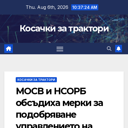
Skip
Thu. Aug 6th, 2026
10:37:24 AM
to
content
Косачки за трактори
КОСАЧКИ ЗА ТРАКТОРИ
МОСВ и НСОРБ
обсъдиха мерки за
подобряване
управлението на