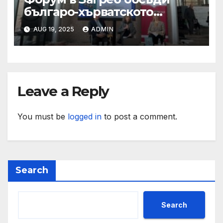
българо-хърватското
сътрудничество
AUG 19, 2025
ADMIN
Leave a Reply
You must be
logged in
to post a comment.
Search
Search