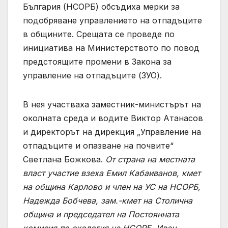
България (НСОРБ) обсъдиха мерки за
подобряване управлението на отпадъците
в общините. Срещата се проведе по
инициатива на Министерството по повод
предстоящите промени в Закона за
управление на отпадъците (ЗУО).
В нея участваха заместник-министърът на
околната среда и водите Виктор Атанасов
и директорът на дирекция „Управление на
отпадъците и опазване на почвите“
Светлана Божкова.
От страна на местната
власт участие взеха Емил Кабаиванов, кмет
на община Карлово и член на УС на НСОРБ,
Надежда Бобчева, зам.-кмет на Столична
община и председател на Постоянната
комисия по екология на НСОРБ, Иван