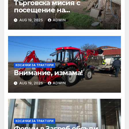
Търговска мисия с
посещение на
Mеждународния търговски
AUG 19, 2025
ADMIN
панаир CosmeticBusiness
2025
КОСАЧКИ ЗА ТРАКТОРИ
Внимание, измама!
AUG 19, 2025
ADMIN
КОСАЧКИ ЗА ТРАКТОРИ
Форум в Загреб обсъди