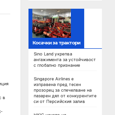
Косачки за трактори
Sino Land укрепва
ангажимента за устойчивост
с глобално признание
Singapore Airlines е
иция
изправена пред тесен
прозорец за спечелване на
пазарен дял от конкурентите
с в
си от Персийския залив
к-
HKIC начело на