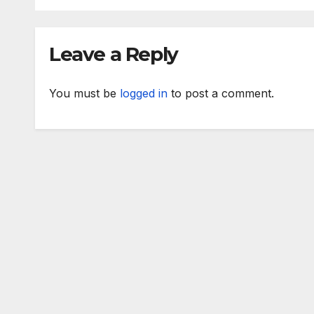
CosmeticBusiness
2025
Leave a Reply
You must be
logged in
to post a comment.