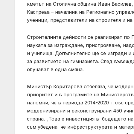
кметът на Столична община Иван Василев,
Кастрева – началник на Регионално управл
ученици, представители на строителя и на
Строителните дейности се реализират по 
науката за изграждане, пристрояване, над
и училища. Допълнително ще се изгради и
за развитието на гимназията. След въвежд
обучават в една смяна.
Министър Коритарова отбеляза, че модерн
приоритет и в програмите на Министерство
напомни, че в периода 2014-2020 г. със ср
модернизирани и реконструирани 450 учили
страна. „Това е инвестиция в бъдещето на
съм убедена, че инфраструктурата и матер