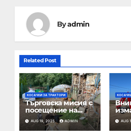
By
admin
Related Post
КОСАЧКИ ЗА ТРАКТОРИ
КОСАЧК
Търговска мисия с
Вни
посещение на
изм
Mеждународния
AUG 19, 2025
ADMIN
AUG 1
търговски панаир