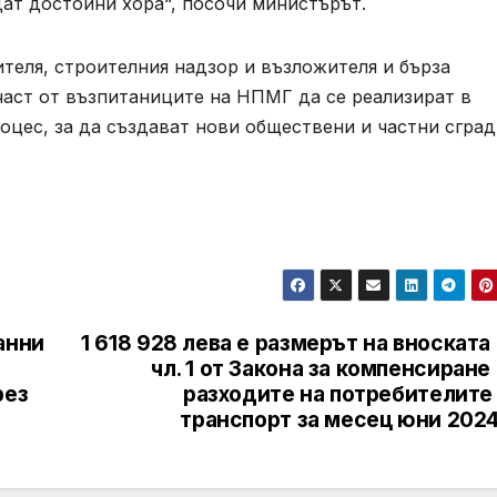
дат достойни хора“, посочи министърът.
теля, строителния надзор и възложителя и бърза
част от възпитаниците на НПМГ да се реализират в
цес, за да създават нови обществени и частни сград
анни
1 618 928 лева е размерът на вноската
чл. 1 от Закона за компенсиране
рез
разходите на потребителите 
транспорт за месец юни 2024