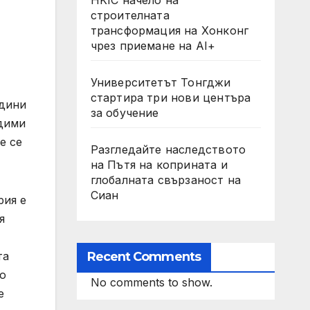
строителната
трансформация на Хонконг
чрез приемане на AI+
Университетът Тонгджи
стартира три нови центъра
адини
за обучение
одими
е се
Разгледайте наследството
на Пътя на коприната и
глобалната свързаност на
Сиан
рия е
я
Recent Comments
та
но
No comments to show.
е