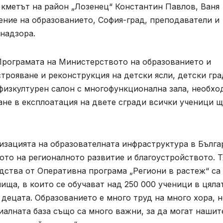
 кметът на район „Лозенец“ Константин Павлов, Ваня
ение на образованието, София-град, преподаватели и
 надзора.
Програмата на Министерството на образованието и
строяване и реконструкция на детски ясли, детски гр
 физкултурен салон с многофункционална зала, необх
ане в експлоатация на двете сгради всички ученици щ
изацията на образователната инфраструктура в Бълга
то на регионалното развитие и благоустройството. Т
едства от Оперативна програма „Региони в растеж“ са
ща, в които се обучават над 250 000 ученици в цяла
 децата. Образованието е много труд на много хора, 
иалната база също са много важни, за да могат нашит