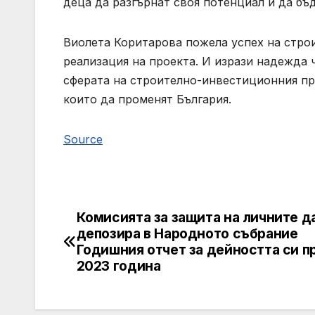
деца да разгърнат своя потенциал и да бъ
Виолета Коритарова пожела успех на строи
реализация на проекта. И изрази надежда 
сферата на строително-инвестиционния про
които да променят България.
Source
Комисията за защита на личните д
Post
депозира в Народното събрание
navigation
Годишния отчет за дейността си п
2023 година