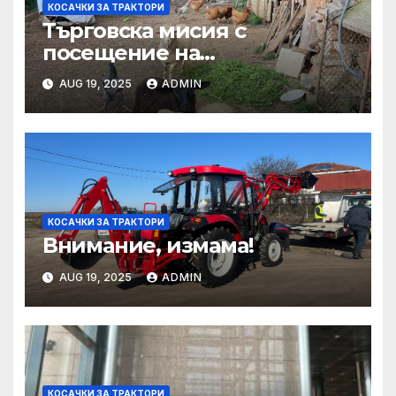
КОСАЧКИ ЗА ТРАКТОРИ
Търговска мисия с
посещение на
Mеждународния търговски
AUG 19, 2025
ADMIN
панаир CosmeticBusiness
2025
КОСАЧКИ ЗА ТРАКТОРИ
Внимание, измама!
AUG 19, 2025
ADMIN
КОСАЧКИ ЗА ТРАКТОРИ