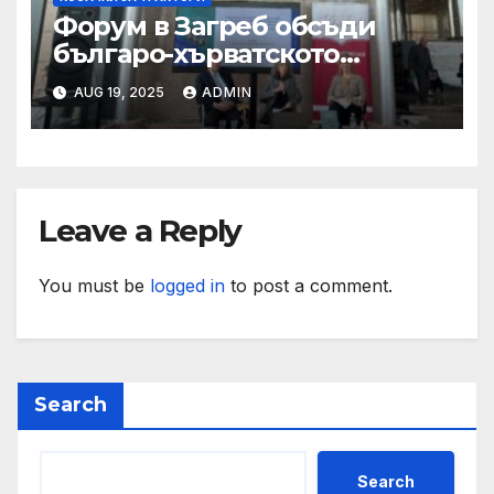
Форум в Загреб обсъди
българо-хърватското
сътрудничество
AUG 19, 2025
ADMIN
Leave a Reply
You must be
logged in
to post a comment.
Search
Search