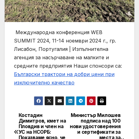
Международна конференция WEB
SUMMIT 2024, 11-14 ноември 2024 г., гр.
Лисабон, Португалия | Изпълнителна
агенция за насърчаване на малките и
средните предприятия
Наши спонсори са:
Български трактори на добри цени при
изключително качество
Костадин
Министър Милошев
Post
Димитров, кмет на
подписа над 100
Пловдив и член на
нови удостоверения
navigation
УС на НСОРБ:
и сертификати за
Показваме ясно, че
места за