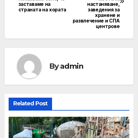
заставаме на
настаняване,
страната на хората
заведения за
хранене и
развлечение и СПА
центрове
By
admin
Related Post