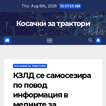
Skip
Thu. Aug 6th, 2026
10:01:51 AM
to
content
Косачки за трактори
КОСАЧКИ ЗА ТРАКТОРИ
КЗЛД се самосезира
по повод
информация в
медиите за