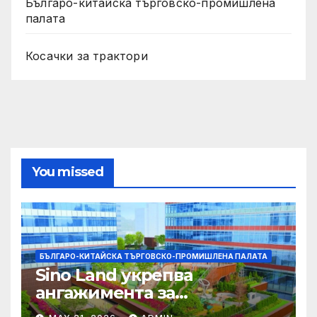
Българо-китайска търговско-промишлена
палата
Косачки за трактори
You missed
БЪЛГАРО-КИТАЙСКА ТЪРГОВСКО-ПРОМИШЛЕНА ПАЛАТА
Sino Land укрепва
ангажимента за
устойчивост с глобално