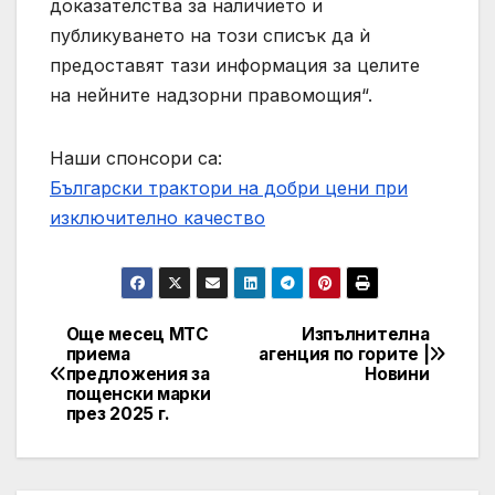
доказателства за наличието и
публикуването на този списък да ѝ
предоставят тази информация за целите
на нейните надзорни правомощия“.
Наши спонсори са:
Български трактори на добри цени при
изключително качество
Още месец МТС
Изпълнителна
Post
приема
агенция по горите |
предложения за
Новини
navigation
пощенски марки
през 2025 г.