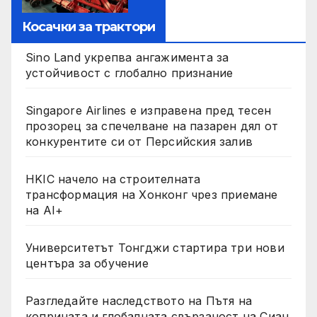
Косачки за трактори
Sino Land укрепва ангажимента за
устойчивост с глобално признание
Singapore Airlines е изправена пред тесен
прозорец за спечелване на пазарен дял от
конкурентите си от Персийския залив
HKIC начело на строителната
трансформация на Хонконг чрез приемане
на AI+
Университетът Тонгджи стартира три нови
центъра за обучение
Разгледайте наследството на Пътя на
коприната и глобалната свързаност на Сиан