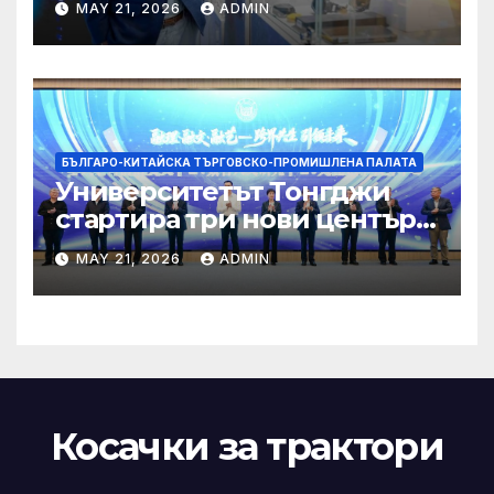
MAY 21, 2026
ADMIN
чрез приемане на AI+
БЪЛГАРО-КИТАЙСКА ТЪРГОВСКО-ПРОМИШЛЕНА ПАЛАТА
Университетът Тонгджи
стартира три нови центъра
за обучение
MAY 21, 2026
ADMIN
Косачки за трактори