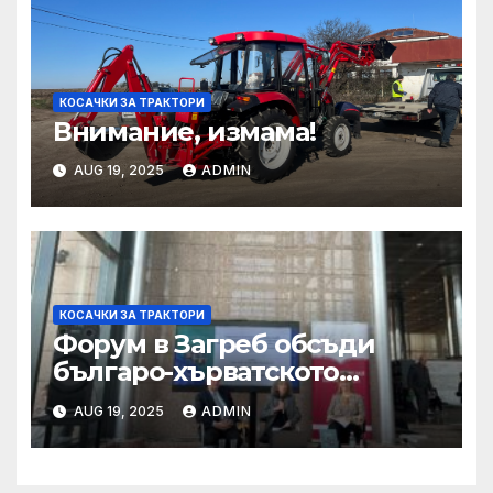
КОСАЧКИ ЗА ТРАКТОРИ
Внимание, измама!
AUG 19, 2025
ADMIN
КОСАЧКИ ЗА ТРАКТОРИ
Форум в Загреб обсъди
българо-хърватското
сътрудничество
AUG 19, 2025
ADMIN