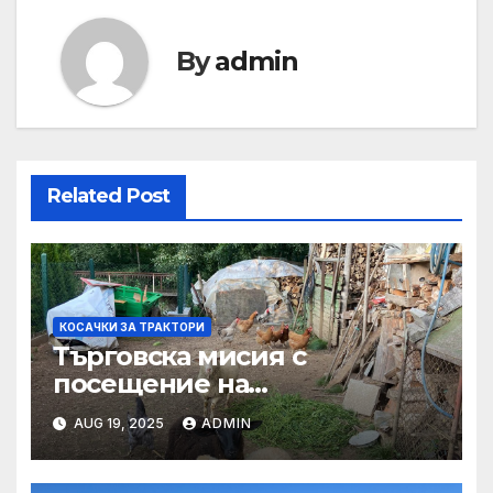
By
admin
Related Post
КОСАЧКИ ЗА ТРАКТОРИ
Търговска мисия с
посещение на
Mеждународния търговски
AUG 19, 2025
ADMIN
панаир CosmeticBusiness
2025