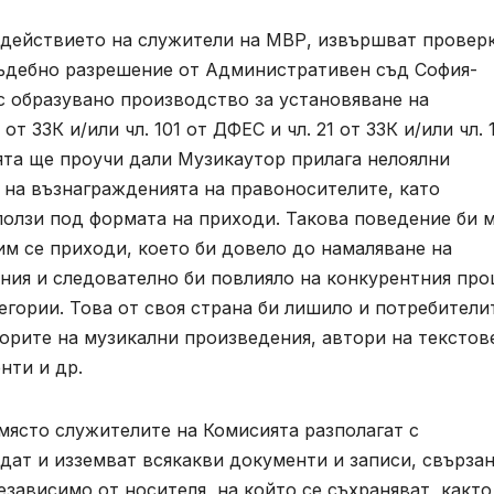
съдействието на служители на МВР, извършват провер
ъдебно разрешение от Административен съд София-
 с образувано производство за установяване на
т ЗЗК и/или чл. 101 от ДФЕС и чл. 21 от ЗЗК и/или чл. 
ята ще проучи дали Музикаутор прилага нелоялни
 на възнагражденията на правоносителите, като
ползи под формата на приходи. Такова поведение би 
м се приходи, което би довело до намаляване на
ния и следователно би повлияло на конкурентния про
гории. Това от своя страна би лишило и потребители
орите на музикални произведения, автори на текстов
нти и др.
място служителите на Комисията разполагат с
ат и изземват всякакви документи и записи, свързан
зависимо от носителя, на който се съхраняват, както