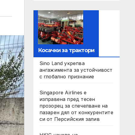
Косачки за трактори
Sino Land укрепва
ангажимента за устойчивост
с глобално признание
Singapore Airlines е
изправена пред тесен
прозорец за спечелване на
пазарен дял от конкурентите
си от Персийския залив
HKIC начело на