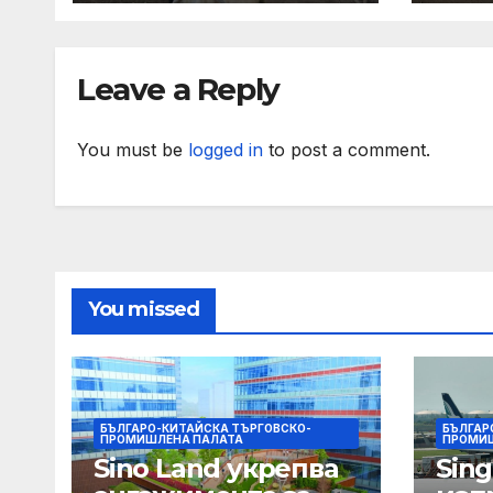
CosmeticBusiness
2025
Leave a Reply
You must be
logged in
to post a comment.
You missed
БЪЛГАРО-КИТАЙСКА ТЪРГОВСКО-
БЪЛГАР
ПРОМИШЛЕНА ПАЛАТА
ПРОМИШ
Sino Land укрепва
Sing