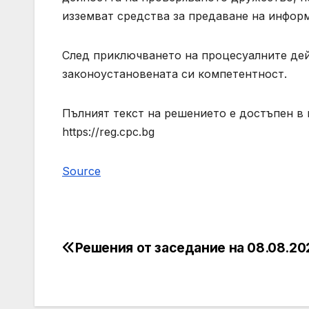
изземват средства за предаване на инфор
След приключването на процесуалните дей
законоустановената си компетентност.
Пълният текст на решението е достъпен в 
https://reg.cpc.bg
Source
Решения от заседание на 08.08.202
Post
navigation