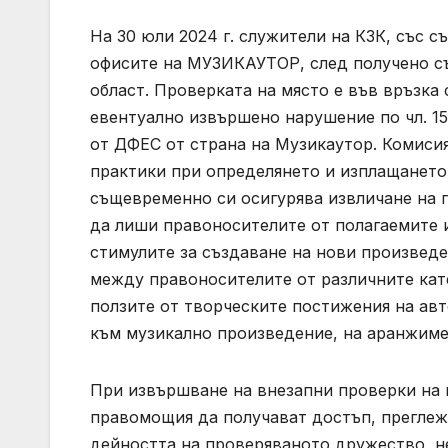
На 30 юли 2024 г. служители на КЗК, със 
офисите на МУЗИКАУТОР, след получено с
област. Проверката на място е във връзка
евентуално извършено нарушение по чл. 15 о
от ДФЕС от страна на Музикаутор. Комиси
практики при определянето и изплащането
същевременно си осигурява извличане на 
да лиши правоносителите от полагаемите и
стимулите за създаване на нови произведе
между правоносителите от различните кате
ползите от творческите постижения на авт
към музикално произведение, на аранжиме
При извършване на внезапни проверки на 
правомощия да получават достъп, преглежд
дейността на проверяваното дружество, не