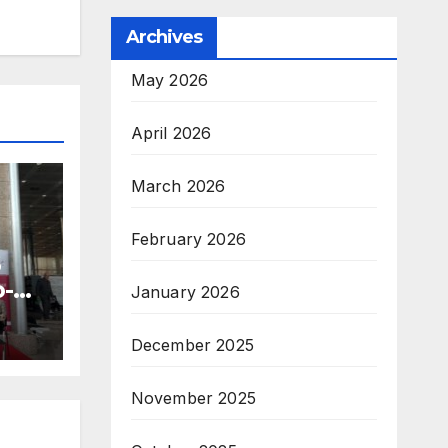
Archives
May 2026
April 2026
March 2026
February 2026
б
-
January 2026
о
December 2025
November 2025