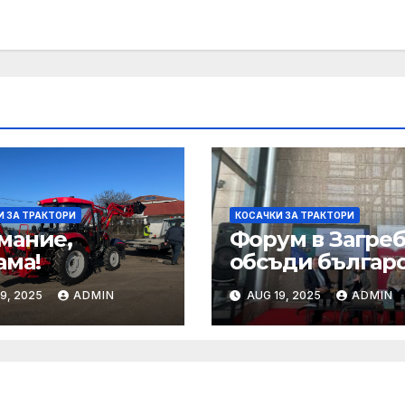
И ЗА ТРАКТОРИ
КОСАЧКИ ЗА ТРАКТОРИ
мание,
Форум в Загре
ама!
обсъди българо
хърватското
9, 2025
ADMIN
AUG 19, 2025
ADMIN
сътрудничеств