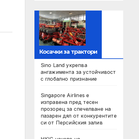
Косачки за трактори
Sino Land укрепва
ангажимента за устойчивост
с глобално признание
Singapore Airlines е
изправена пред тесен
прозорец за спечелване на
пазарен дял от конкурентите
си от Персийския залив
HKIC начело на