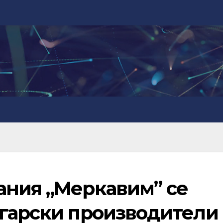
ания „Меркавим” се
лгарски производители