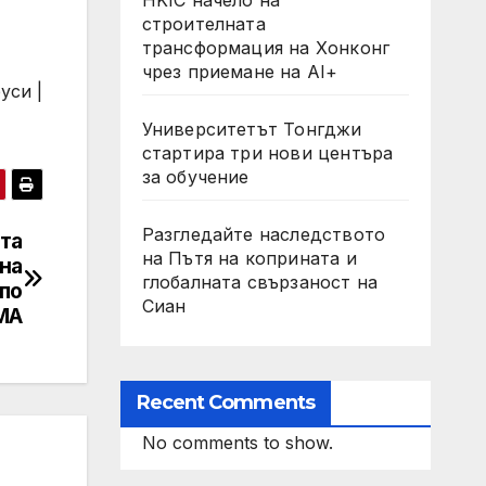
строителната
трансформация на Хонконг
чрез приемане на AI+
уси |
Университетът Тонгджи
стартира три нови центъра
за обучение
Разгледайте наследството
ита
на Пътя на коприната и
 на
глобалната свързаност на
по
Сиан
СМА
Recent Comments
No comments to show.