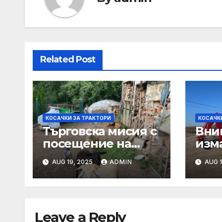
Related Post
КОСАЧКИ ЗА ТРАКТОРИ
КОСАЧК
Търговска мисия с
Вни
посещение на
изм
Mеждународния
AUG 19, 2025
ADMIN
AUG 1
търговски панаир
CosmeticBusiness
2025
Leave a Reply