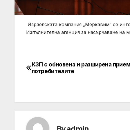
Израелската компания „Меркавим” се интер
Изпълнителна агенция за насърчаване на 
КЗП с обновена и разширена прием
Post
потребителите
navigation
By
admin