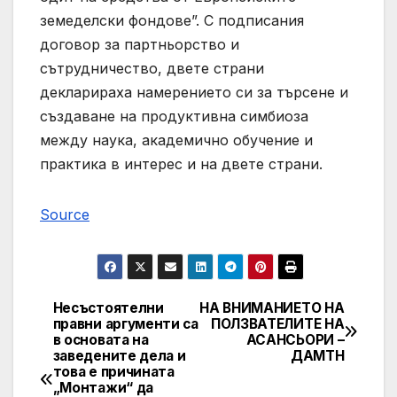
земеделски фондове”. С подписания
договор за партньорство и
сътрудничество, двете страни
декларираха намерението си за търсене и
създаване на продуктивна симбиоза
между наука, академично обучение и
практика в интерес и на двете страни.
Source
Несъстоятелни
НА ВНИМАНИЕТО НА
Post
правни аргументи са
ПОЛЗВАТЕЛИТЕ НА
в основата на
АСАНСЬОРИ –
navigation
заведените дела и
ДАМТН
това е причината
„Монтажи“ да