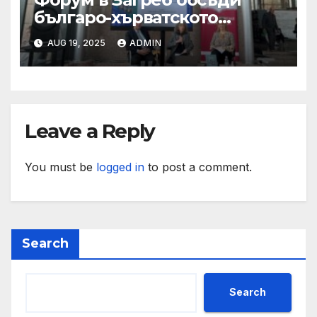
българо-хърватското
сътрудничество
AUG 19, 2025
ADMIN
Leave a Reply
You must be
logged in
to post a comment.
Search
Search