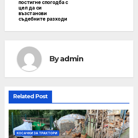
постигне спогодба с
цел да си
възстанови
съдебните разходи
By
admin
Related Post
КОСАЧКИ ЗА ТРАКТОРИ