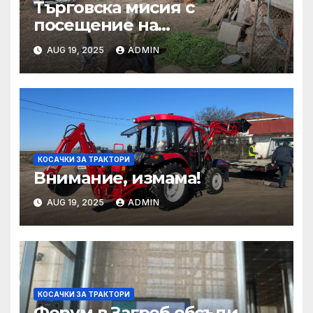
Търговска мисия с
посещение на
Mеждународния търговски
AUG 19, 2025
ADMIN
панаир CosmeticBusiness
2025
КОСАЧКИ ЗА ТРАКТОРИ
Внимание, измама!
AUG 19, 2025
ADMIN
КОСАЧКИ ЗА ТРАКТОРИ
Форум в Загреб обсъди