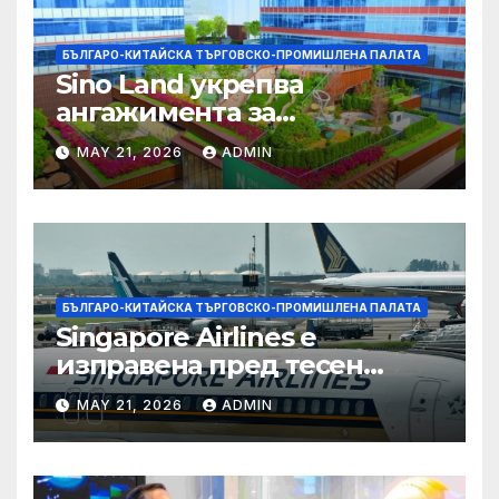
БЪЛГАРО-КИТАЙСКА ТЪРГОВСКО-ПРОМИШЛЕНА ПАЛАТА
Sino Land укрепва
ангажимента за
устойчивост с глобално
MAY 21, 2026
ADMIN
признание
БЪЛГАРО-КИТАЙСКА ТЪРГОВСКО-ПРОМИШЛЕНА ПАЛАТА
Singapore Airlines е
изправена пред тесен
прозорец за спечелване на
MAY 21, 2026
ADMIN
пазарен дял от
конкурентите си от
Персийския залив