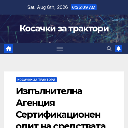
Skip
Sat. Aug 8th, 2026
6:35:10 AM
to
content
Косачки за трактори
КОСАЧКИ ЗА ТРАКТОРИ
Изпълнителна
Агенция
Сертификационен
одит на средствата