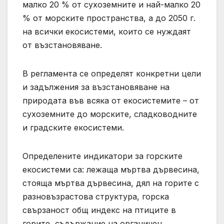
малко 20 % от сухоземните и най-малко 20
% от морските пространства, а до 2050 г.
на всички екосистеми, които се нуждаят
от възстановяване.
В регламента се определят конкретни цели
и задължения за възстановяване на
природата във всяка от екосистемите – от
сухоземните до морските, сладководните
и градските екосистеми.
Определените индикатори за горските
екосистеми са: лежаща мъртва дървесина,
стояща мъртва дървесина, дял на горите с
разновъзрастова структура, горска
свързаност общ индекс на птиците в
горите, съдържание на органичен