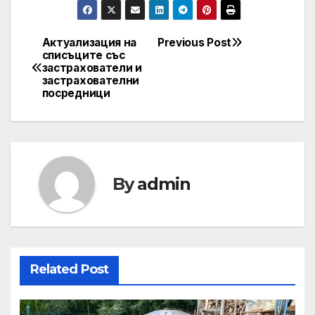
Актуализация на
Previous Post
Post
списъците със
застрахователи и
navigation
застрахователни
посредници
By
admin
Related Post