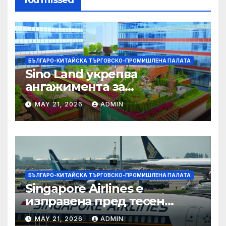
You missed
БЪЛГАРО-КИТАЙСКА ТЪРГОВСКО-ПРОМИШЛЕНА ПАЛАТА
Sino Land укрепва
ангажимента за
устойчивост с глобално
MAY 21, 2026
ADMIN
признание
БЪЛГАРО-КИТАЙСКА ТЪРГОВСКО-ПРОМИШЛЕНА ПАЛАТА
Singapore Airlines е
изправена пред тесен
прозорец за спечелване на
MAY 21, 2026
ADMIN