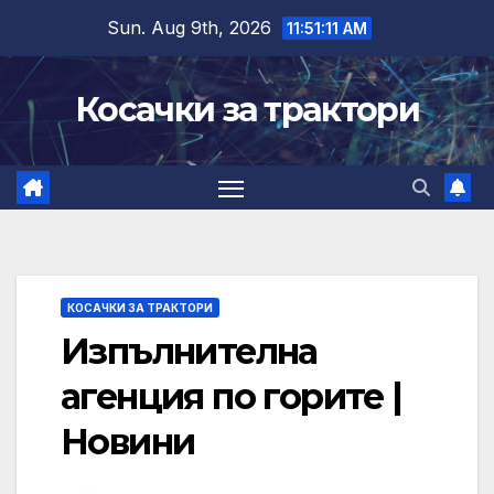
Skip
Sun. Aug 9th, 2026
11:51:12 AM
to
content
Косачки за трактори
КОСАЧКИ ЗА ТРАКТОРИ
Изпълнителна
агенция по горите |
Новини