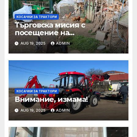
КОСАЧКИ ЗА ТРАКТОРИ
Търговска мисия с
посещение на
Mеждународния търговски
AUG 19, 2025
ADMIN
панаир CosmeticBusiness
2025
КОСАЧКИ ЗА ТРАКТОРИ
Внимание, измама!
AUG 19, 2025
ADMIN