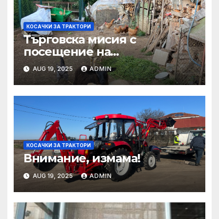
КОСАЧКИ ЗА ТРАКТОРИ
Търговска мисия с
посещение на
Mеждународния търговски
AUG 19, 2025
ADMIN
панаир CosmeticBusiness
2025
КОСАЧКИ ЗА ТРАКТОРИ
Внимание, измама!
AUG 19, 2025
ADMIN