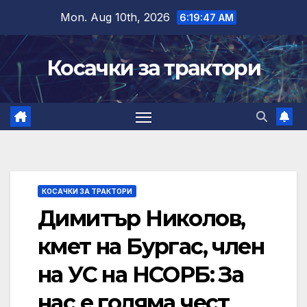
Skip
Mon. Aug 10th, 2026
6:19:48 AM
to
content
Косачки за трактори
КОСАЧКИ ЗА ТРАКТОРИ
Димитър Николов,
кмет на Бургас, член
на УС на НСОРБ: За
нас е голяма чест