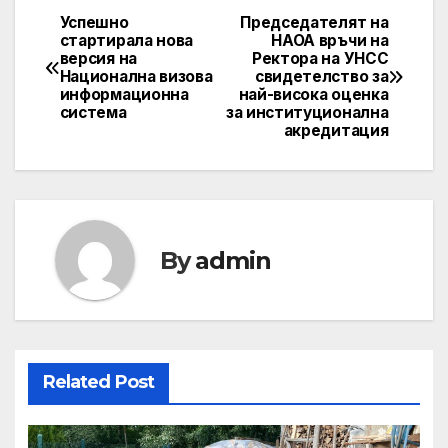
Успешно
Председателят на
Post
стартирала нова
НАОА връчи на
версия на
Ректорa на УНСС
navigation
Национална визова
свидетелство за
информационна
най-висока оценка
система
за институционална
акредитация
By
admin
Related Post