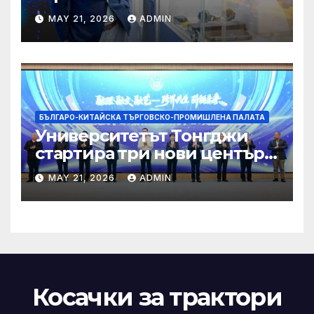
трансформация на Хонконг
MAY 21, 2026
ADMIN
чрез приемане на AI+
БЪЛГАРО-КИТАЙСКА ТЪРГОВСКО-ПРОМИШЛЕНА ПАЛАТА
Университетът Тонгджи
стартира три нови центъра
за обучение
MAY 21, 2026
ADMIN
Косачки за трактори