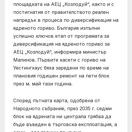
площадката на АЕЦ „Козлодуй“, както и с
постигнатия от правителството реален
напредък в процеса по диверсификация на
ядреното гориво. България изпълни
успешно ключов етап от програмата за
диверсификация на ядреното гориво за
АЕЦ „Козлодуй“, информира министър
Малинов. Първите касети с гориво на
Уестингхаус бяха заредени по време на
плановия годишен ремонт на пети блок
през м. май тази година.
Според пътната карта, одобрена от
Народното събрание, през 2035 г. седми
блок на ядрената ни централа трябва да
бъде въведен в търговска експлоатация, а