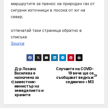
маршрутите за пренос на природен газ от
сигурни източници в посока от юг на
север.
отпечатай тази страница обратно в
списъка
Source
Д-р Лозана
Случаите на COVID-
Post
Василева е
19 вече ще се
назначена за
съобщават веднъж
navigation
заместник-
седмично • МЗ
министър на
земеделието и
храните