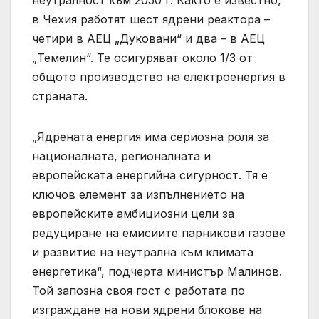
неутралност към 2050 г. Както е известно,
в Чехия работят шест ядрени реактора –
четири в АЕЦ „Дуковани“ и два – в АЕЦ
„Темелин“. Те осигуряват около 1/3 от
общото производство на електроенергия в
страната.
„Ядрената енергия има сериозна роля за
националната, регионалната и
европейската енергийна сигурност. Тя е
ключов елемент за изпълнението на
европейските амбициозни цели за
редуциране на емисиите парникови газове
и развитие на неутрална към климата
енергетика“, подчерта министър Малинов.
Той запозна своя гост с работата по
изграждане на нови ядрени блокове на