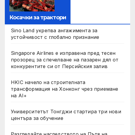
Косачки за трактори
Sino Land укрепва ангажимента за
устойчивост с глобално признание
Singapore Airlines е изправена пред тесен
прозорец за спечелване на пазарен дял от
конкурентите си от Персийския залив
HKIC начело на строителната
трансформация на Хонконг чрез приемане
на AI+
Университетът Тонгджи стартира три нови
центъра за обучение
Разгледайте наследството на Пътя на