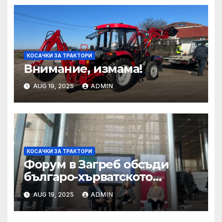
КОСАЧКИ ЗА ТРАКТОРИ
Внимание, измама!
AUG 19, 2025
ADMIN
КОСАЧКИ ЗА ТРАКТОРИ
Форум в Загреб обсъди
българо-хърватското
сътрудничество
AUG 19, 2025
ADMIN