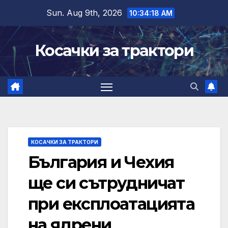
Skip
Sun. Aug 9th, 2026
10:34:19 AM
to
content
Косачки за трактори
КОСАЧКИ ЗА ТРАКТОРИ
България и Чехия
ще си сътрудничат
при експлоатацията
на ядрени