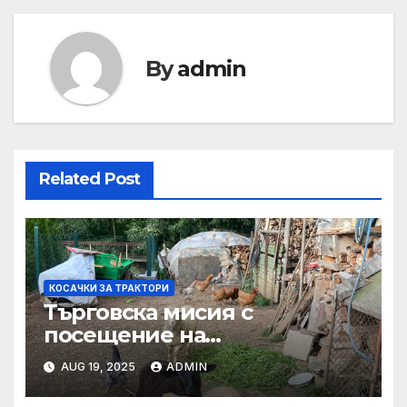
By
admin
Related Post
КОСАЧКИ ЗА ТРАКТОРИ
Търговска мисия с
посещение на
Mеждународния търговски
AUG 19, 2025
ADMIN
панаир CosmeticBusiness
2025