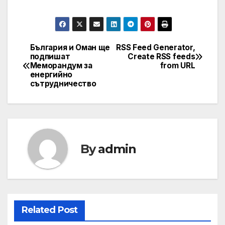
България и Оман ще
RSS Feed Generator,
Post
подпишат
Create RSS feeds
Меморандум за
from URL
navigation
енергийно
сътрудничество
By
admin
Related Post