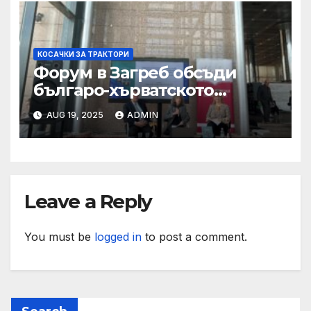
КОСАЧКИ ЗА ТРАКТОРИ
Форум в Загреб обсъди
българо-хърватското
сътрудничество
AUG 19, 2025
ADMIN
Leave a Reply
You must be
logged in
to post a comment.