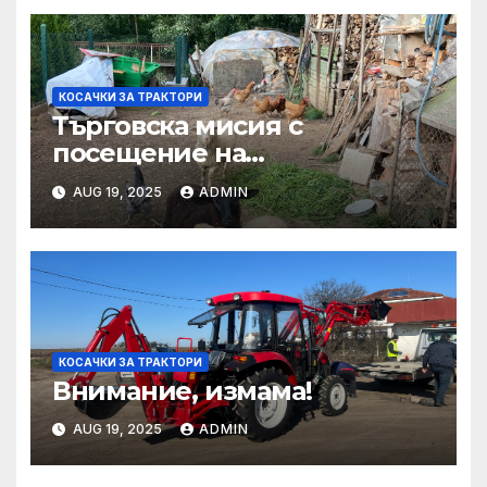
КОСАЧКИ ЗА ТРАКТОРИ
Търговска мисия с
посещение на
Mеждународния търговски
AUG 19, 2025
ADMIN
панаир CosmeticBusiness
2025
КОСАЧКИ ЗА ТРАКТОРИ
Внимание, измама!
AUG 19, 2025
ADMIN