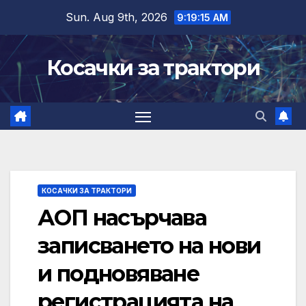
Skip
Sun. Aug 9th, 2026
9:19:16 AM
to
content
Косачки за трактори
КОСАЧКИ ЗА ТРАКТОРИ
АОП насърчава
записването на нови
и подновяване
регистрацията на