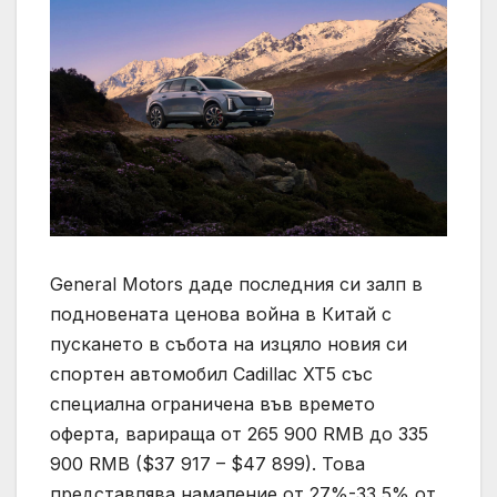
General Motors даде последния си залп в
подновената ценова война в Китай с
пускането в събота на изцяло новия си
спортен автомобил Cadillac XT5 със
специална ограничена във времето
оферта, варираща от 265 900 RMB до 335
900 RMB ($37 917 – $47 899). Това
представлява намаление от 27%-33,5% от