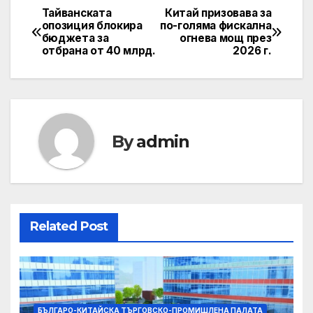
Тайванската
Китай призовава за
Post
опозиция блокира
по-голяма фискална
бюджета за
огнева мощ през
navigation
отбрана от 40 млрд.
2026 г.
By
admin
Related Post
БЪЛГАРО-КИТАЙСКА ТЪРГОВСКО-ПРОМИШЛЕНА ПАЛАТА