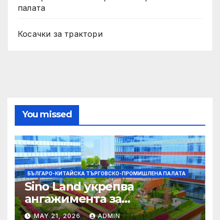
палата
Косачки за трактори
You missed
БЪЛГАРО-КИТАЙСКА ТЪРГОВСКО-ПРОМИШЛЕНА ПАЛАТА
Sino Land укрепва
ангажимента за
устойчивост с глобално
MAY 21, 2026
ADMIN