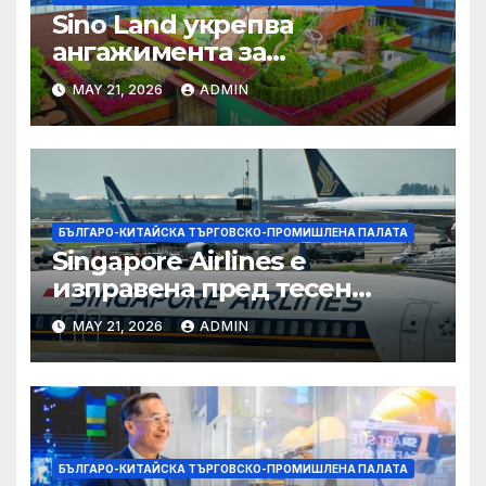
Sino Land укрепва
ангажимента за
устойчивост с глобално
MAY 21, 2026
ADMIN
признание
БЪЛГАРО-КИТАЙСКА ТЪРГОВСКО-ПРОМИШЛЕНА ПАЛАТА
Singapore Airlines е
изправена пред тесен
прозорец за спечелване на
MAY 21, 2026
ADMIN
пазарен дял от
конкурентите си от
Персийския залив
БЪЛГАРО-КИТАЙСКА ТЪРГОВСКО-ПРОМИШЛЕНА ПАЛАТА