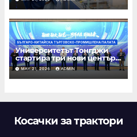
чрез приемане на AI+
БЪЛГАРО-КИТАЙСКА ТЪРГОВСКО-ПРОМИШЛЕНА ПАЛАТА
Университетът Тонгджи
стартира три нови центъра
за обучение
MAY 21, 2026
ADMIN
Косачки за трактори