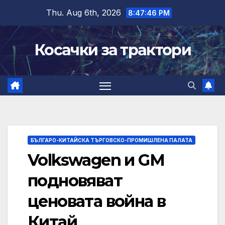
Skip
Thu. Aug 6th, 2026
8:47:47 PM
to
content
Косачки за трактори
БЪЛГАРО-КИТАЙСКА ТЪРГОВСКО-ПРОМИШЛЕНА ПАЛАТА
Volkswagen и GM
подновяват
ценовата война в
Китай