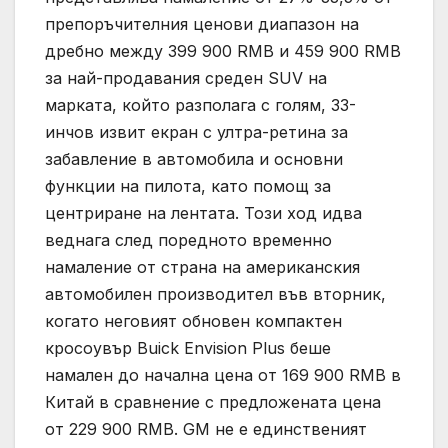
препоръчителния ценови диапазон на
дребно между 399 900 RMB и 459 900 RMB
за най-продавания среден SUV на
марката, който разполага с голям, 33-
инчов извит екран с ултра-ретина за
забавление в автомобила и основни
функции на пилота, като помощ за
центриране на лентата. Този ход идва
веднага след поредното временно
намаление от страна на американския
автомобилен производител във вторник,
когато неговият обновен компактен
кросоувър Buick Envision Plus беше
намален до начална цена от 169 900 RMB в
Китай в сравнение с предложената цена
от 229 900 RMB. GM не е единственият