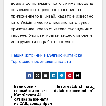
довела до приемане, като се има предвид
повсеместното разпространение на
приложението в Китай, където е известно
като Weixin и често описвано като супер
приложение, което съчетава съобщения с
търсене, блогове, кратки видеоклипове и
инструменти на работното място.
Нашия източник е Българо-Китайска
Търговско-промишлена палaта
Бели орли и
Error establishing a
Post
персийски котки:
database connection
Китайската AI
navigation
сатира за войната
на САЩ срещу Иран