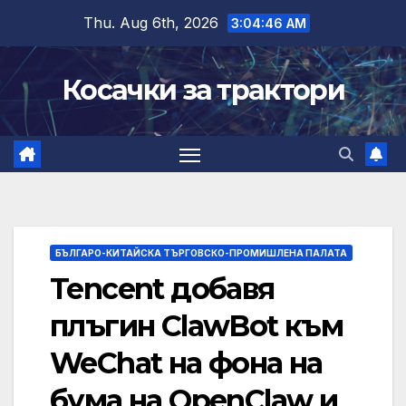
Skip
Thu. Aug 6th, 2026
3:04:47 AM
to
content
Косачки за трактори
БЪЛГАРО-КИТАЙСКА ТЪРГОВСКО-ПРОМИШЛЕНА ПАЛАТА
Tencent добавя
плъгин ClawBot към
WeChat на фона на
бума на OpenClaw и