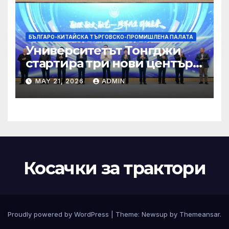
БЪЛГАРО-КИТАЙСКА ТЪРГОВСКО-ПРОМИШЛЕНА ПАЛАТА
Университетът Тонгджи
стартира три нови центъра
за обучение
MAY 21, 2026
ADMIN
Косачки за трактори
Proudly powered by WordPress
|
Theme:
Newsup
by
Themeansar
.