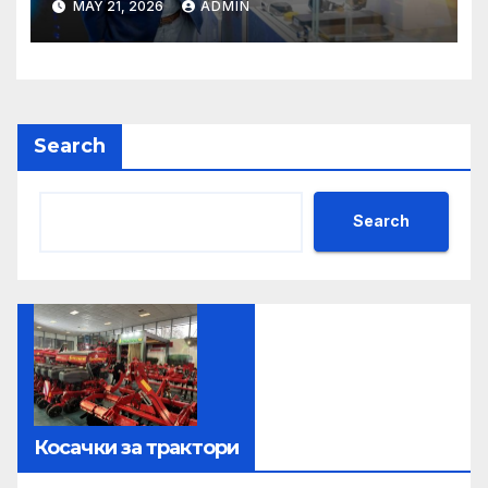
MAY 21, 2026
ADMIN
чрез приемане на AI+
Search
Search
Косачки за трактори