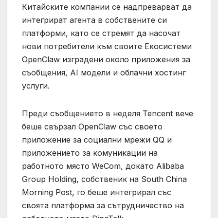
Китайските компании се надпреварват да
интегрират агента в собствените си
платформи, като се стремят да насочат
нови потребители към своите Екосистеми
OpenClaw изградени около приложения за
съобщения, AI модели и облачни хостинг
услуги.
Преди съобщението в неделя Tencent вече
беше свързал OpenClaw със своето
приложение за социални мрежи QQ и
приложението за комуникации на
работното място WeCom, докато Alibaba
Group Holding, собственик на South China
Morning Post, го беше интегрирал със
своята платформа за сътрудничество на