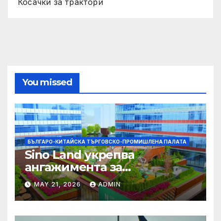
Косачки за трактори
You missed
БЪЛГАРО-КИТАЙСКА ТЪРГОВСКО-ПРОМИШЛЕНА ПАЛАТА
Sino Land укрепва
ангажимента за
устойчивост с глобално
MAY 21, 2026
ADMIN
признание