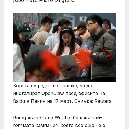
работното място DingTalk.
Хората се редят на опашка, за да
инсталират OpenClaw пред офисите на
Baidu в Пекин на 17 март. Снимка: Reuters
Внедряването на WeChat бележи най-
голямата кампания, която все още не е