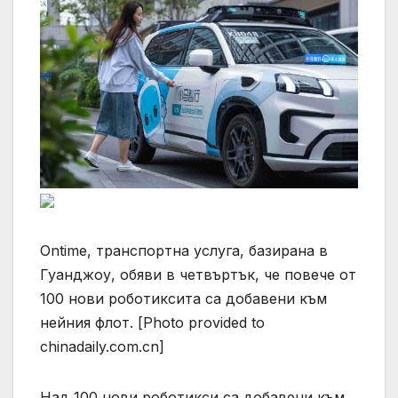
Ontime, транспортна услуга, базирана в
Гуанджоу, обяви в четвъртък, че повече от
100 нови роботиксита са добавени към
нейния флот. [Photo provided to
chinadaily.com.cn]
Над 100 нови роботикси са добавени към