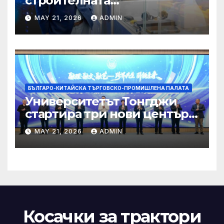
строителната
трансформация на Хонконг
MAY 21, 2026
ADMIN
чрез приемане на AI+
БЪЛГАРО-КИТАЙСКА ТЪРГОВСКО-ПРОМИШЛЕНА ПАЛАТА
Университетът Тонгджи
стартира три нови центъра
за обучение
MAY 21, 2026
ADMIN
Косачки за трактори