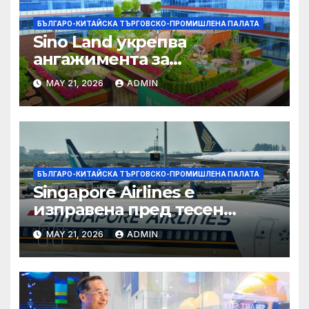
БЪЛГАРО-КИТАЙСКА ТЪРГОВСКО-ПРОМИШЛЕНА ПАЛАТА
Sino Land укрепва
ангажимента за
устойчивост с глобално
MAY 21, 2026
ADMIN
признание
БЪЛГАРО-КИТАЙСКА ТЪРГОВСКО-ПРОМИШЛЕНА ПАЛАТА
Singapore Airlines е
изправена пред тесен
прозорец за спечелване на
MAY 21, 2026
ADMIN
пазарен дял от
конкурентите си от
Персийския залив