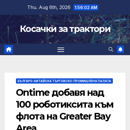
Skip
Thu. Aug 6th, 2026
1:56:02 AM
to
content
Косачки за трактори
БЪЛГАРО-КИТАЙСКА ТЪРГОВСКО-ПРОМИШЛЕНА ПАЛАТА
Ontime добавя над
100 роботиксита към
флота на Greater Bay
Area