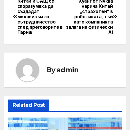
Китай и САЩ се
Хуанг от Nvidia
Post
споразумяха да
нарича Китай
създадат
„страхотен“ в
navigation
механизъм за
роботиката, тъй
сътрудничество
като компанията
след преговорите в
залага на физически
Париж
AI
By
admin
Related Post