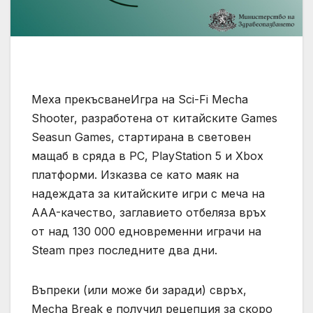
Меха прекъсванеИгра на Sci-Fi Mecha
Shooter, разработена от китайските Games
Seasun Games, стартирана в световен
мащаб в сряда в PC, PlayStation 5 и Xbox
платформи. Изказва се като маяк на
надеждата за китайските игри с меча на
AAA-качество, заглавието отбеляза връх
от над 130 000 едновременни играчи на
Steam през последните два дни.
Въпреки (или може би заради) свръх,
Mecha Break е получил рецепция за скоро