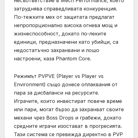
несъответствие в Mech Performance, което
затруднява справедливата конкуренция.
По-тежките мех от защитата предлагат
непропорционално висока огнева мощ и
жизнеспособност, докато по-леките
единици, предназначени като убийци, са
недостатъчно захранвани и лошо
настроени, каза Phantom Core.
Режимът PVPVE (Player vs Player vs
Environment) също донесе оплаквания от
пара за дисбаланси на ресурсите.
Играчите, които инвестират повече време
или пари, могат бързо да захранват своите
механи чрез Boss Drops и грабежи, докато
средните играчи изостават в прогресията.
Тази система се превежда директно в PVP