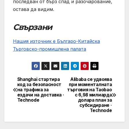
последван от бърз спад и разочарование,
остава да видим.
Свързани
Нашия източник е Българо-Китайска
Търговско-промишлена палaта
Shanghai стартира
Alibaba се удвоява
Post
код за безопасност
при моменталната
на трафика за
търговия на Taobao
navigation
ездачи на доставка ·
с 6,98 милиарда
Technode
долара план за
субсидиране ·
Technode