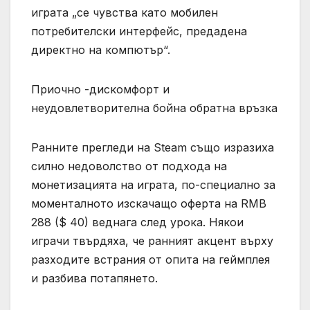
играта „се чувства като мобилен
потребителски интерфейс, предадена
директно на компютър“.
Приочно -дискомфорт и
неудовлетворителна бойна обратна връзка
Ранните прегледи на Steam също изразиха
силно недоволство от подхода на
монетизацията на играта, по-специално за
моменталното изскачащо оферта на RMB
288 ($ 40) веднага след урока. Някои
играчи твърдяха, че ранният акцент върху
разходите встрания от опита на геймплея
и разбива потапянето.