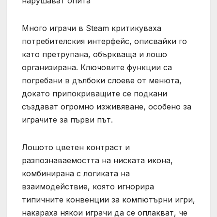
нарушават опита
Много играчи в Steam критикуваха
потребителския интерфейс, описвайки го
като претрупана, объркваща и лошо
организирана. Ключовите функции са
погребани в дълбоки слоеве от менюта,
докато припокриващите се подкани
създават огромно изживяване, особено за
играчите за първи път.
Лошото цветен контраст и
разпознаваемостта на ниската икона,
комбинирана с логиката на
взаимодействие, която игнорира
типичните конвенции за компютърни игри,
накараха някои играчи да се оплакват, че