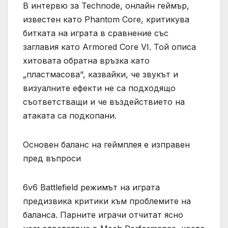
В интервю за Technode, онлайн геймър,
известен като Phantom Core, критикува
битката на играта в сравнение със
заглавия като Armored Core VI. Той описа
хитовата обратна връзка като
„пластмасова“, казвайки, че звукът и
визуалните ефекти не са подходящо
съответстващи и че въздействието на
атаката са подкопани.
Основен баланс на геймплея е изправен
пред въпроси
6v6 Battlefield режимът на играта
предизвика критики към проблемите на
баланса. Парните играчи отчитат ясно