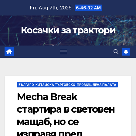
Skip
Fri. Aug 7th, 2026
6:46:33 AM
to
content
Косачки за трактори
БЪЛГАРО-КИТАЙСКА ТЪРГОВСКО-ПРОМИШЛЕНА ПАЛАТА
Mecha Break
стартира в световен
мащаб, но се
изправя пред