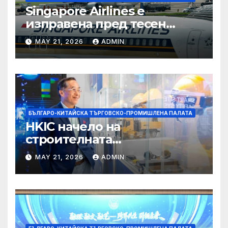
Singapore Airlines е
изправена пред тесен
прозорец за спечелване на
MAY 21, 2026
ADMIN
пазарен дял от
конкурентите си от
Персийския залив
БЪЛГАРО-КИТАЙСКА ТЪРГОВСКО-ПРОМИШЛЕНА ПАЛАТА
HKIC начело на
строителната
трансформация на Хонконг
MAY 21, 2026
ADMIN
чрез приемане на AI+