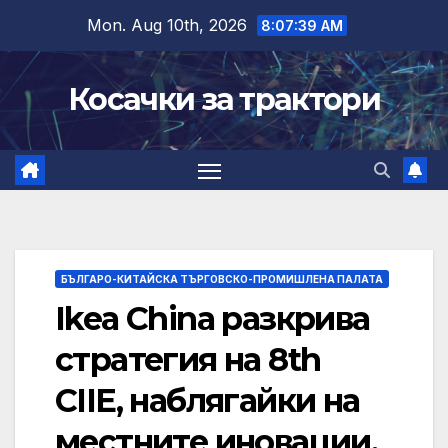
Skip
Mon. Aug 10th, 2026
8:07:40 AM
to
content
Косачки за трактори
БЪЛГАРО-КИТАЙСКА ТЪРГОВСКО-ПРОМИШЛЕНА ПАЛАТА
Ikea China разкрива
стратегия на 8th
CIIE, наблягайки на
местните иновации,