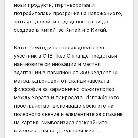
нови продукти, партньорства и
потребителски прозрения на изложението,
затвърждавайки отдадеността си да
създава в Китай, за Китай и с Китай.
Като осемгодишен последователен
участник в CIIE, Ikea China ще представи
най-новите си иновации и местни
адаптации в павилион от 360 квадратни
метра, вдъхновен от скандинавската
философия за хармонично съжителство
между хората и природата. Изложбеното
пространство, включващо ефектите на
полярното сияние и елементите за сгъване
на хартия, символизира безкрайните
възможности на домашния живот.