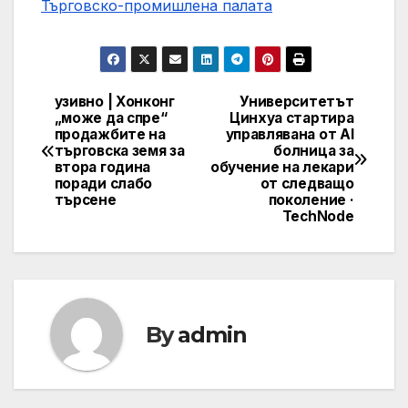
Търговско-промишлена палaта
узивно | Хонконг
Университетът
Post
„може да спре“
Цинхуа стартира
продажбите на
управлявана от AI
navigation
търговска земя за
болница за
втора година
обучение на лекари
поради слабо
от следващо
търсене
поколение ·
TechNode
By
admin