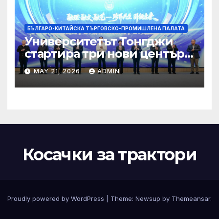
БЪЛГАРО-КИТАЙСКА ТЪРГОВСКО-ПРОМИШЛЕНА ПАЛАТА
Университетът Тонгджи
стартира три нови центъра
за обучение
MAY 21, 2026
ADMIN
Косачки за трактори
Proudly powered by WordPress
|
Theme:
Newsup
by
Themeansar
.