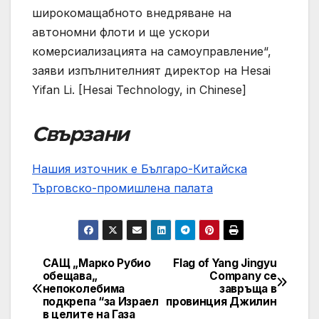
широкомащабното внедряване на
автономни флоти и ще ускори
комерсиализацията на самоуправление“,
заяви изпълнителният директор на Hesai
Yifan Li. [Hesai Technology, in Chinese]
Свързани
Нашия източник е Българо-Китайска
Търговско-промишлена палaта
САЩ „Марко Рубио
Flag of Yang Jingyu
Post
обещава„
Company се
непоколебима
завръща в
navigation
подкрепа “за Израел
провинция Джилин
в целите на Газа