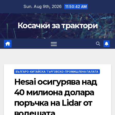
Skip
Sun. Aug 9th, 2026
11:50:43 AM
to
content
Косачки за трактори
БЪЛГАРО-КИТАЙСКА ТЪРГОВСКО-ПРОМИШЛЕНА ПАЛАТА
Hesai осигурява над
40 милиона долара
поръчка на Lidar от
водещата