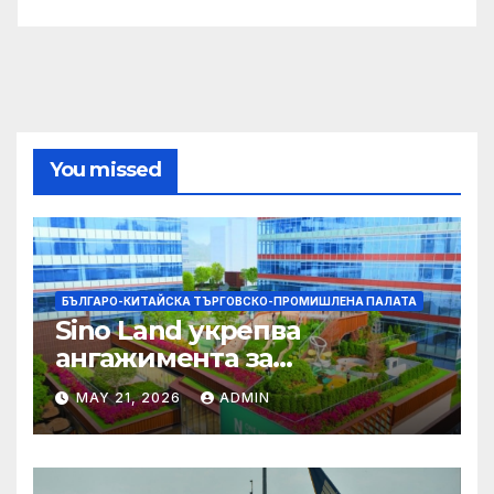
You missed
БЪЛГАРО-КИТАЙСКА ТЪРГОВСКО-ПРОМИШЛЕНА ПАЛАТА
Sino Land укрепва
ангажимента за
устойчивост с глобално
MAY 21, 2026
ADMIN
признание