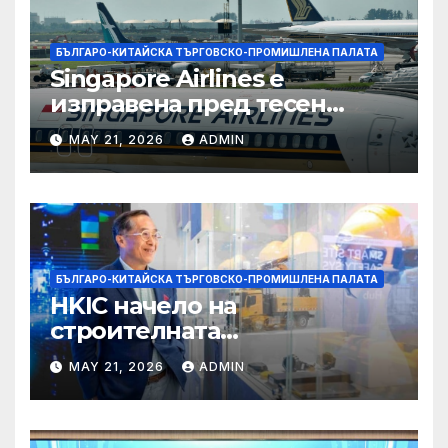
БЪЛГАРО-КИТАЙСКА ТЪРГОВСКО-ПРОМИШЛЕНА ПАЛАТА
Singapore Airlines е
изправена пред тесен
прозорец за спечелване на
MAY 21, 2026
ADMIN
пазарен дял от
конкурентите си от
Персийския залив
БЪЛГАРО-КИТАЙСКА ТЪРГОВСКО-ПРОМИШЛЕНА ПАЛАТА
HKIC начело на
строителната
трансформация на Хонконг
MAY 21, 2026
ADMIN
чрез приемане на AI+