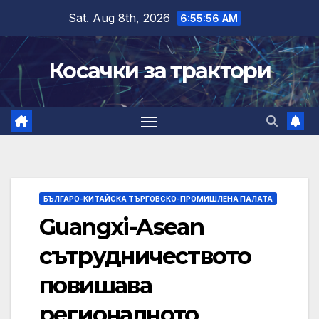
Skip
Sat. Aug 8th, 2026
6:55:57 AM
to
content
Косачки за трактори
БЪЛГАРО-КИТАЙСКА ТЪРГОВСКО-ПРОМИШЛЕНА ПАЛАТА
Guangxi-Asean
сътрудничеството
повишава
регионалното