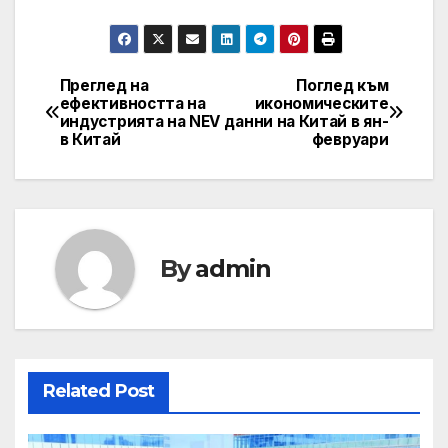
Преглед на
Поглед към
Post
ефективността на
икономическите
индустрията на NEV
данни на Китай в ян-
navigation
в Китай
февруари
By
admin
Related Post