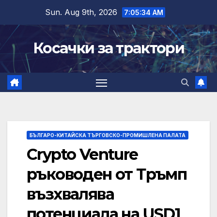
Skip
Sun. Aug 9th, 2026
7:05:35 AM
to
content
Косачки за трактори
БЪЛГАРО-КИТАЙСКА ТЪРГОВСКО-ПРОМИШЛЕНА ПАЛАТА
Crypto Venture
ръководен от Тръмп
възхвалява
потенциала на USD1