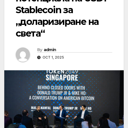
Stablecoin за
„доларизиране на
света“
By
admin
OCT 1, 2025