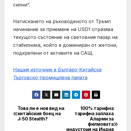
силни“.
Натискането на ръководеното от Тръмп
начинание за приемане на USD1 отразява
текущото състояние на световния пазар на
стабилника, който е доминиран от жетони,
подкрепени от активите на САЩ.
Нашия източник е Българо-Китайска
Търговско-промишлена палaта
Това ли е нов вид на
100% тарифна
Post
китайския боец ​​на
тарифна заплаха
J-50 Stealth?
Аларми за
navigation
филмовата
индустрия на Индия