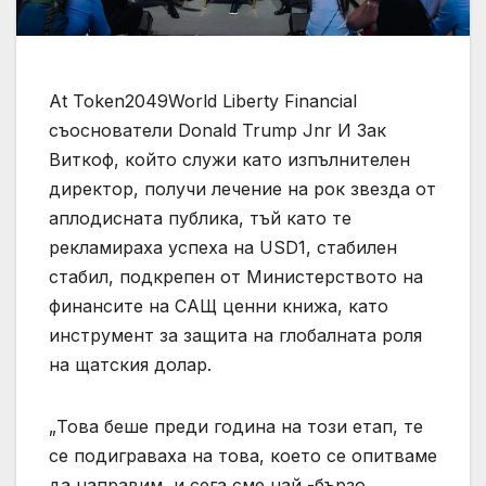
At Token2049World Liberty Financial
съоснователи Donald Trump Jnr И Зак
Виткоф, който служи като изпълнителен
директор, получи лечение на рок звезда от
аплодисната публика, тъй като те
рекламираха успеха на USD1, стабилен
стабил, подкрепен от Министерството на
финансите на САЩ ценни книжа, като
инструмент за защита на глобалната роля
на щатския долар.
„Това беше преди година на този етап, те
се подиграваха на това, което се опитваме
да направим, и сега сме най -бързо