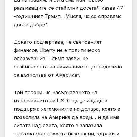
развиващите се стабилни досега“, казва 47
-годишният Тръмп. „Мисля, че се справяме
доста добре“.
Докато подчертава, че световният
финансов Liberty не е политическо
образувание, Тръмп заяви, че
стабилността на начинанието „определено
се възползва от Америка“.
Той посочи, че насърчаването на
използването на USD1 ще „създаде и
поддържа хегемонията на долара, която е
позволила на Америка да води… и да има
силата над света, която е запазила
толкова много места безопасни, здрави и