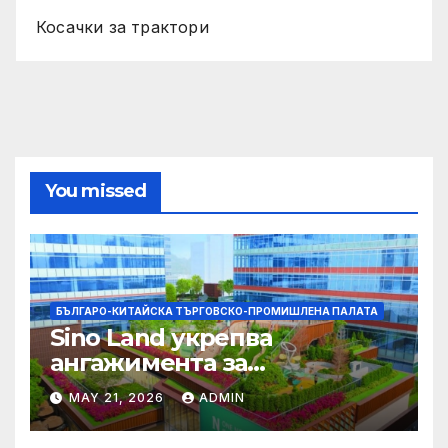
Косачки за трактори
You missed
БЪЛГАРО-КИТАЙСКА ТЪРГОВСКО-ПРОМИШЛЕНА ПАЛАТА
Sino Land укрепва
ангажимента за
устойчивост с глобално
MAY 21, 2026
ADMIN
признание