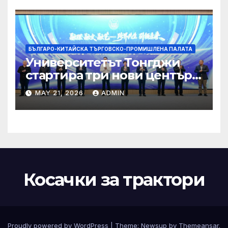
БЪЛГАРО-КИТАЙСКА ТЪРГОВСКО-ПРОМИШЛЕНА ПАЛАТА
Университетът Тонгджи
стартира три нови центъра
за обучение
MAY 21, 2026
ADMIN
Косачки за трактори
Proudly powered by WordPress
|
Theme:
Newsup
by
Themeansar
.