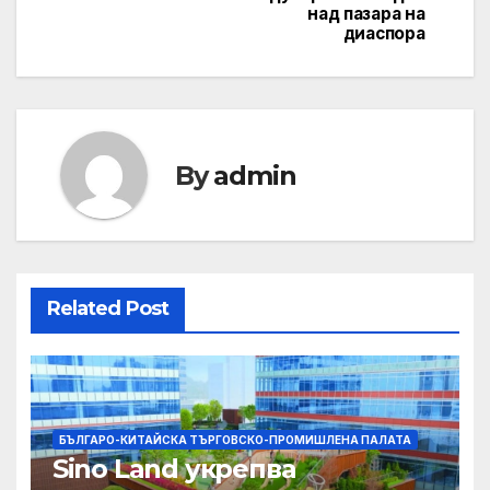
над пазара на
диаспора
By
admin
Related Post
БЪЛГАРО-КИТАЙСКА ТЪРГОВСКО-ПРОМИШЛЕНА ПАЛАТА
Sino Land укрепва