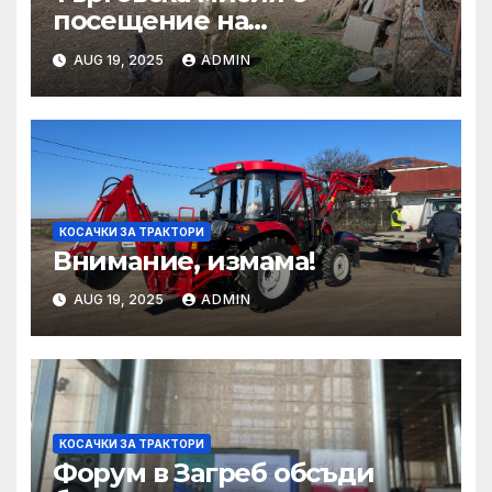
посещение на
Mеждународния търговски
AUG 19, 2025
ADMIN
панаир CosmeticBusiness
2025
КОСАЧКИ ЗА ТРАКТОРИ
Внимание, измама!
AUG 19, 2025
ADMIN
КОСАЧКИ ЗА ТРАКТОРИ
Форум в Загреб обсъди