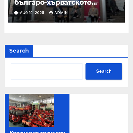
българо-хърватското
сътрудничество
AUG 19, 2025
ADMIN
Search
Search