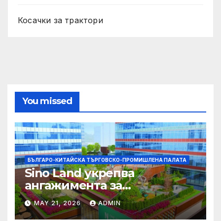
Косачки за трактори
You missed
БЪЛГАРО-КИТАЙСКА ТЪРГОВСКО-ПРОМИШЛЕНА ПАЛАТА
Sino Land укрепва
ангажимента за
устойчивост с глобално
MAY 21, 2026
ADMIN
признание