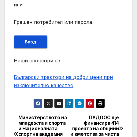
или
Грешен потребител или парола
Вход
Наши спонсори са:
Български трактори на добри цени при
изключително качество
Министерството на
ПУДООС ще
Post
младежта и спорта
финансира 414
и Националната
проекта на общини
navigation
спортна академия
и кметства за чиста