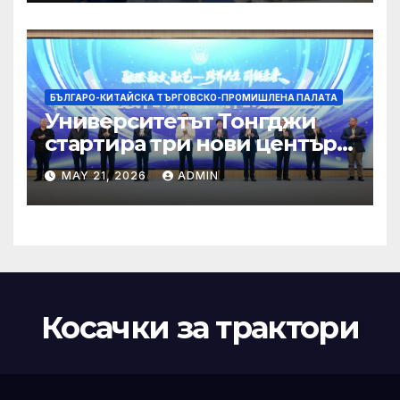
БЪЛГАРО-КИТАЙСКА ТЪРГОВСКО-ПРОМИШЛЕНА ПАЛАТА
Университетът Тонгджи
стартира три нови центъра
за обучение
MAY 21, 2026
ADMIN
Косачки за трактори