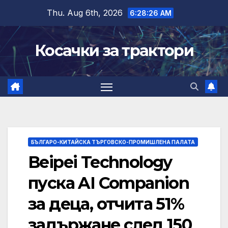
Skip
Thu. Aug 6th, 2026
6:28:27 AM
to
content
Косачки за трактори
БЪЛГАРО-КИТАЙСКА ТЪРГОВСКО-ПРОМИШЛЕНА ПАЛАТА
Beipei Technology
пуска AI Companion
за деца, отчита 51%
задържане след 150