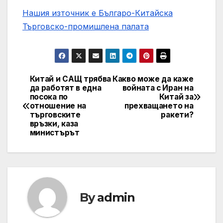
Нашия източник е Българо-Китайска
Търговско-промишлена палaта
Китай и САЩ трябва
Какво може да каже
Post
да работят в една
войната с Иран на
посока по
Китай за
navigation
отношение на
прехващането на
търговските
ракети?
връзки, каза
министърът
By
admin