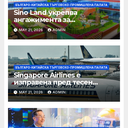
БЪЛГАРО-КИТАЙСКА ТЪРГОВСКО-ПРОМИШЛЕНА ПАЛАТА
Sino Land укрепва
ангажимента за
устойчивост с глобално
MAY 21, 2026
ADMIN
признание
БЪЛГАРО-КИТАЙСКА ТЪРГОВСКО-ПРОМИШЛЕНА ПАЛАТА
Singapore Airlines е
изправена пред тесен
прозорец за спечелване на
MAY 21, 2026
ADMIN
пазарен дял от
конкурентите си от
Персийския залив