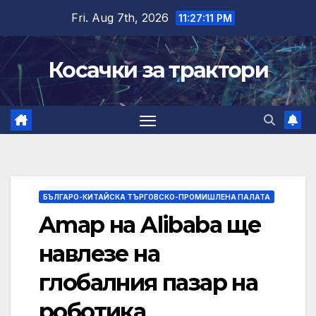
Skip
Fri. Aug 7th, 2026
11:27:12 PM
to
content
Косачки за трактори
БЪЛГАРО-КИТАЙСКА ТЪРГОВСКО-ПРОМИШЛЕНА ПАЛАТА
Amap на Alibaba ще
навлезе на
глобалния пазар на
роботика