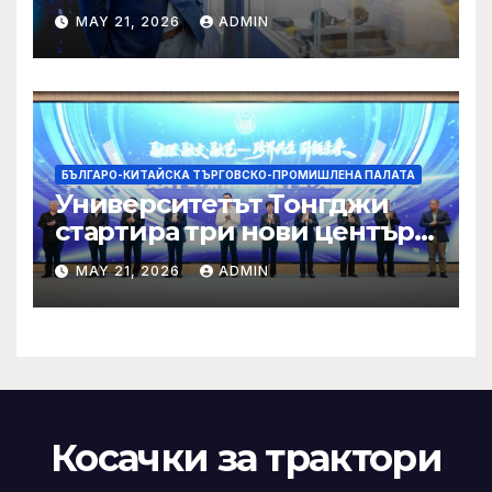
трансформация на Хонконг
MAY 21, 2026
ADMIN
чрез приемане на AI+
БЪЛГАРО-КИТАЙСКА ТЪРГОВСКО-ПРОМИШЛЕНА ПАЛАТА
Университетът Тонгджи
стартира три нови центъра
за обучение
MAY 21, 2026
ADMIN
Косачки за трактори