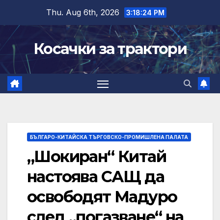
Skip
Thu. Aug 6th, 2026
3:18:25 PM
to
content
Косачки за трактори
БЪЛГАРО-КИТАЙСКА ТЪРГОВСКО-ПРОМИШЛЕНА ПАЛАТА
„Шокиран“ Китай
настоява САЩ да
освободят Мадуро
след „погазване“ на