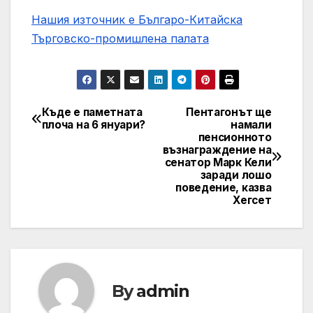
Нашия източник е Българо-Китайска
Търговско-промишлена палaта
Къде е паметната
Пентагонът ще
Post
плоча на 6 януари?
намали
пенсионното
navigation
възнаграждение на
сенатор Марк Кели
заради лошо
поведение, казва
Хегсет
By
admin