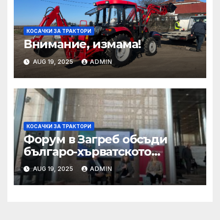
КОСАЧКИ ЗА ТРАКТОРИ
Внимание, измама!
AUG 19, 2025
ADMIN
КОСАЧКИ ЗА ТРАКТОРИ
Форум в Загреб обсъди
българо-хърватското
сътрудничество
AUG 19, 2025
ADMIN