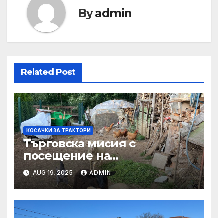
By
admin
Related Post
КОСАЧКИ ЗА ТРАКТОРИ
Търговска мисия с
посещение на
Mеждународния търговски
AUG 19, 2025
ADMIN
панаир CosmeticBusiness
2025