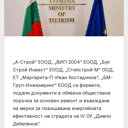
„А-Строй“ ЕООД, „ВИП-2004“ ЕООД, „Бул
Строй Инвест“ ЕООД, „Стилстрой-М“ ООД,
ЕТ „Маргарита-П-Иван Костадинов“, „БМ-
Груп-Инженеринг“ ЕООД са фирмите,
подали документи в обявена обществена
поръчка за основен ремонт и въвеждане
на мерки за повишаване енергийната
ефективност на сградата на IV ОУ „Димчо
Дебелянов”.