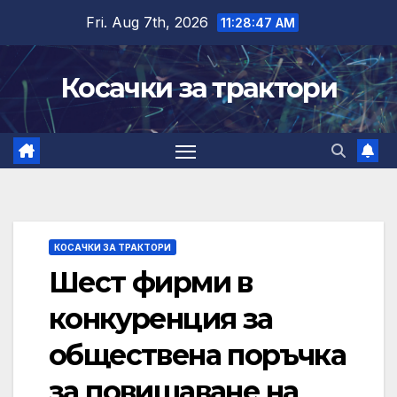
Skip
Fri. Aug 7th, 2026
11:28:48 AM
to
content
Косачки за трактори
КОСАЧКИ ЗА ТРАКТОРИ
Шест фирми в
конкуренция за
обществена поръчка
за повишаване на