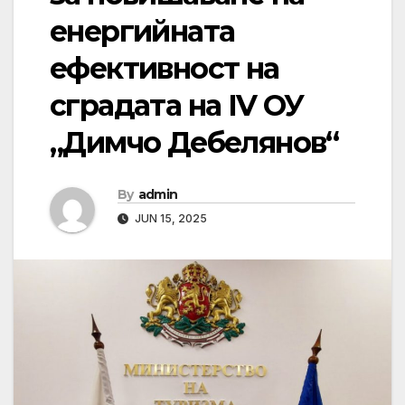
енергийната
ефективност на
сградата на IV ОУ
„Димчо Дебелянов“
By
admin
JUN 15, 2025