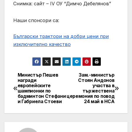
Снимка: сайт – IV ОУ “Димчо Дебелянов”
Наши спонсори са:
Български трактори на добри цени при
изключително качество
Министър Пешев
Зам.-министър
Post
награди
Стоян Андонов
европейските
участва в
navigation
шампионки по
тържествена
бадминтон Стефани
церемония по повод
и Габриела Стоеви
24 май в НСА