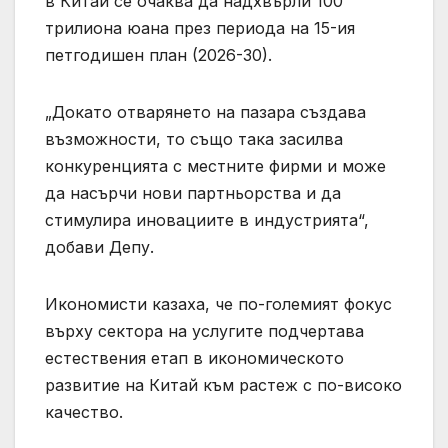
в Китай се очаква да надхвърли 100
трилиона юана през периода на 15-ия
петгодишен план (2026-30).
„Докато отварянето на пазара създава
възможности, то също така засилва
конкуренцията с местните фирми и може
да насърчи нови партньорства и да
стимулира иновациите в индустрията“,
добави Депу.
Икономисти казаха, че по-големият фокус
върху сектора на услугите подчертава
естествения етап в икономическото
развитие на Китай към растеж с по-високо
качество.