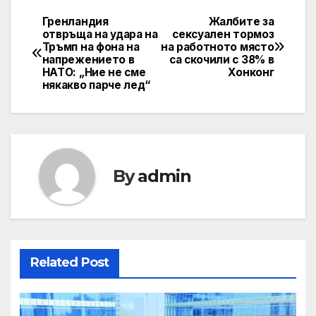
Гренландия
Жалбите за
Post
отвръща на удара на
сексуален тормоз
Тръмп на фона на
на работното място
navigation
напрежението в
са скочили с 38% в
НАТО: „Ние не сме
Хонконг
някакво парче лед“
By
admin
Related Post