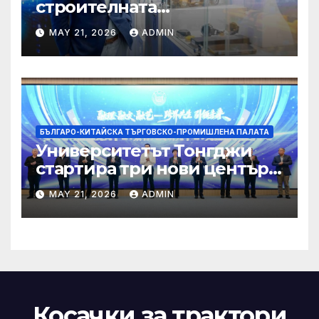
строителната
трансформация на Хонконг
MAY 21, 2026
ADMIN
чрез приемане на AI+
БЪЛГАРО-КИТАЙСКА ТЪРГОВСКО-ПРОМИШЛЕНА ПАЛАТА
Университетът Тонгджи
стартира три нови центъра
за обучение
MAY 21, 2026
ADMIN
Косачки за трактори