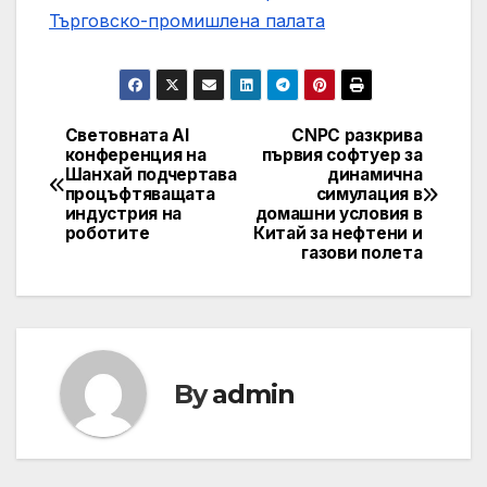
Търговско-промишлена палaта
Световната AI
CNPC разкрива
Post
конференция на
първия софтуер за
Шанхай подчертава
динамична
navigation
процъфтяващата
симулация в
индустрия на
домашни условия в
роботите
Китай за нефтени и
газови полета
By
admin