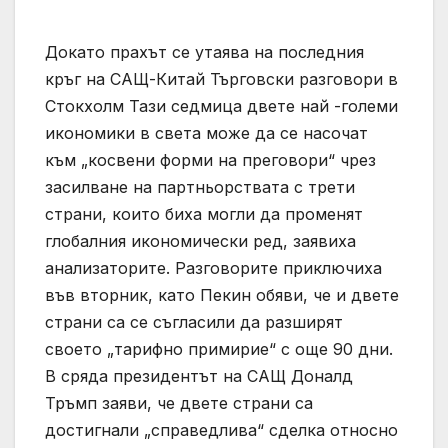
Докато прахът се утаява на последния
кръг на САЩ-Китай Търговски разговори в
Стокхолм Тази седмица двете най -големи
икономики в света може да се насочат
към „косвени форми на преговори“ чрез
засилване на партньорствата с трети
страни, които биха могли да променят
глобалния икономически ред, заявиха
анализаторите. Разговорите приключиха
във вторник, като Пекин обяви, че и двете
страни са се съгласили да разширят
своето „тарифно примирие“ с още 90 дни.
В сряда президентът на САЩ Доналд
Тръмп заяви, че двете страни са
достигнали „справедлива“ сделка относно