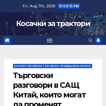
Skip
Fri. Aug 7th, 2026
10:04:16 PM
to
content
Косачки за трактори
БЪЛГАРО-КИТАЙСКА ТЪРГОВСКО-ПРОМИШЛЕНА ПАЛАТА
Търговски
разговори в САЩ
Китай, които могат
да променят