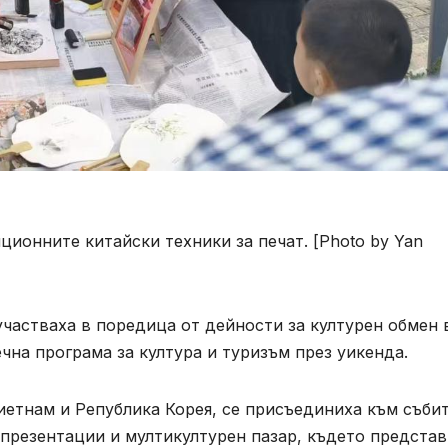
ционните китайски техники за печат. [Photo by Yan
частваха в поредица от дейности за културен обмен 
чна програма за култура и туризъм през уикенда.
иетнам и Република Корея, се присъединиха към събит
 презентации и мултикултурен пазар, където предста