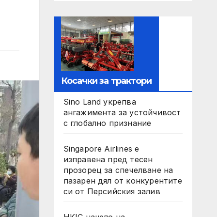
Косачки за трактори
Sino Land укрепва
ангажимента за устойчивост
с глобално признание
Singapore Airlines е
изправена пред тесен
прозорец за спечелване на
пазарен дял от конкурентите
си от Персийския залив
HKIC начело на