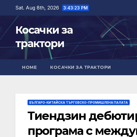
Skip
Sat. Aug 8th, 2026
3:43:24 PM
to
content
Косачки за
трактори
HOME
КОСАЧКИ ЗА ТРАКТОРИ
БЪЛГАРО-КИТАЙСКА ТЪРГОВСКО-ПРОМИШЛЕНА ПАЛАТА
Тиендзин дебютир
програма с между