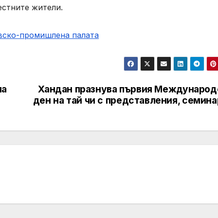
естните жители.
овско-промишлена палaта
на
Хандан празнува първия Международ
ден на тай чи с представления, семин