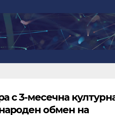
а с 3-месечна културн
народен обмен на