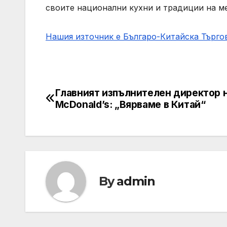
своите национални кухни и традиции на м
Нашия източник е Българо-Китайска Търг
Главният изпълнителен директор 
Post
McDonald’s: „Вярваме в Китай“
navigation
By
admin