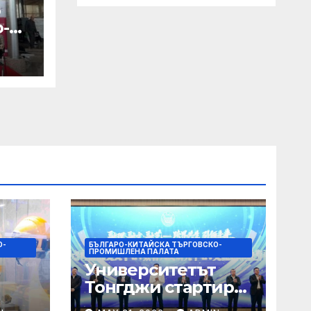
б
-
о
О-
БЪЛГАРО-КИТАЙСКА ТЪРГОВСКО-
ПРОМИШЛЕНА ПАЛАТА
Университетът
Тонгджи стартира
я на
три нови центъра