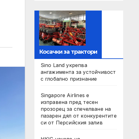
Косачки за трактори
Sino Land укрепва
ангажимента за устойчивост
с глобално признание
Singapore Airlines е
изправена пред тесен
прозорец за спечелване на
пазарен дял от конкурентите
си от Персийския залив
HKIC начело на