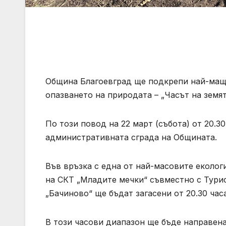
Община Благоевград ще подкрепи най-мащ
опазването на природата – „Часът на земят
По този повод на 22 март (събота) от 20.30
административната сграда на Общината.
Във връзка с една от най-масовите еколог
на СКТ „Младите мечки“ съвместно с Турис
„Бачиново“ ще бъдат загасени от 20.30 часа 
В този часови диапазон ще бъде направена