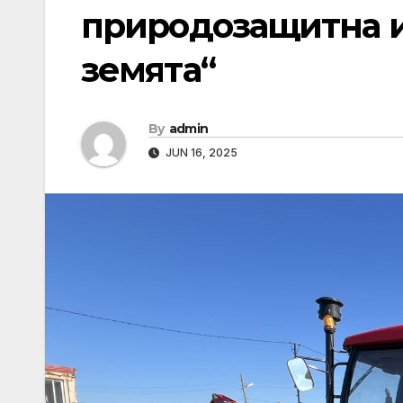
природозащитна и
земята“
By
admin
JUN 16, 2025