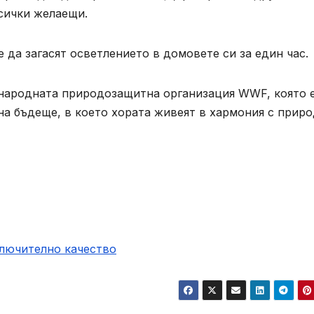
всички желаещи.
да загасят осветлението в домовете си за един час.
ународната природозащитна организация WWF, която 
на бъдеще, в което хората живеят в хармония с прир
ключително качество