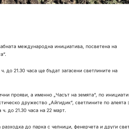
абната международна инициатива, посветена на
а“.
 ч. до 21.30 часа ще бъдат загасени светлините на
ични прояви, а именно „Часът на земята“, по инициати
тическо дружество „Айгидик“, светлините по алеята 
ч. до 21.30 часа на 22 март.
 разходка до парка с челници, фенерчета и други св