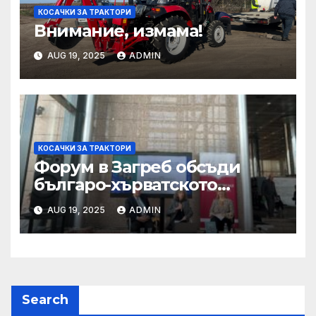
КОСАЧКИ ЗА ТРАКТОРИ
Внимание, измама!
AUG 19, 2025
ADMIN
КОСАЧКИ ЗА ТРАКТОРИ
Форум в Загреб обсъди
българо-хърватското
сътрудничество
AUG 19, 2025
ADMIN
Search