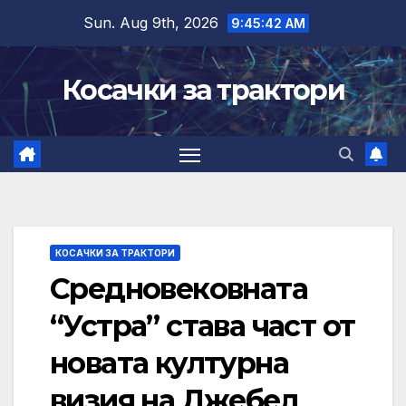
Skip
Sun. Aug 9th, 2026
9:45:43 AM
to
content
Косачки за трактори
КОСАЧКИ ЗА ТРАКТОРИ
Средновековната
“Устра” става част от
новата културна
визия на Джебел