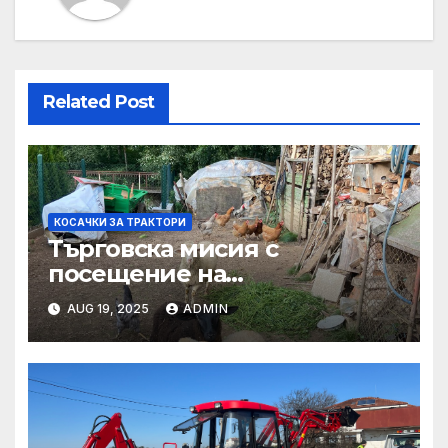
Related Post
КОСАЧКИ ЗА ТРАКТОРИ
Търговска мисия с
посещение на
Mеждународния търговски
AUG 19, 2025
ADMIN
панаир CosmeticBusiness
2025