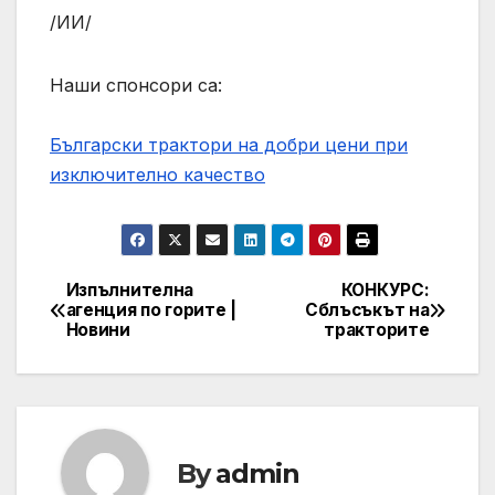
/ИИ/
Наши спонсори са:
Български трактори на добри цени при
изключително качество
Изпълнителна
КОНКУРС:
Post
агенция по горите |
Сблъсъкът на
Новини
тракторите
navigation
By
admin